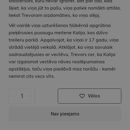
Mastersoni, kuru nevar ignorēt. Bet pat tad, kad
šķiet, ka viņa jūt to pašu, viņa paliek nomākti attāla,
liekot Trevoram aizdomāties, ko viņa slēpj.
Vēl vairāk viņa uzturēšanos Ņūbērnā apgrūtina
pieķērusies pusaugu meitene Kalija, kas dzīvo
treileru parkā. Apgalvojot, ka viņai ir 17 gadu, viņa
strādā vietējā veikalā. Atklājot, ka viņa savulaik
sadraudzējusies ar vectēvu, Trevors cer, ka Kalija
var izgaismot vectēva nāves noslēpumainos
apstākļus, taču viņa piedāvā maz norāžu - kamēr
nemirst cits vecs vīrs.
-
+
Vēlos
Nav pieejams