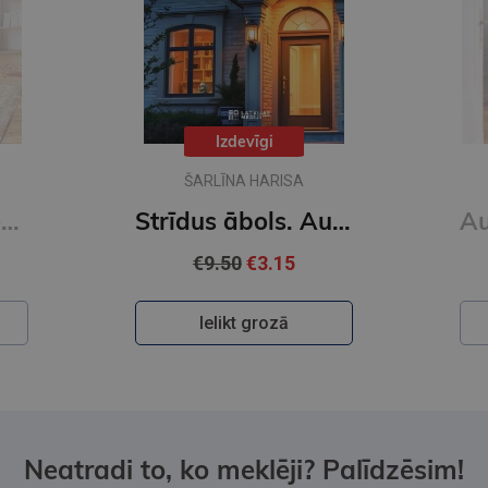
Izdevīgi
ŠARLĪNA HARISA
Strīdus ābols. Auroras Tīgārdenas mistērijas
Auroras Tīgārdenas mistērijas. Trīs istabas un līķis
€9.50
€3.15
Ielikt grozā
Neatradi to, ko meklēji? Palīdzēsim!