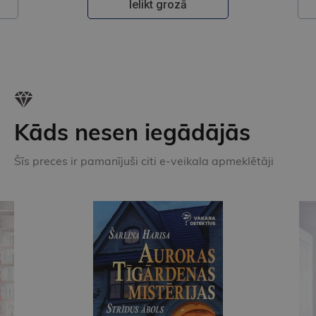
Ielikt grozā
Kāds nesen iegādājās
Šīs preces ir pamanījuši citi e-veikala apmeklētāji