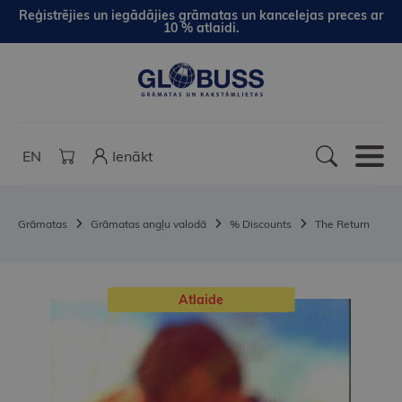
Reģistrējies un iegādājies grāmatas un kancelejas preces ar
10 % atlaidi.
EN
Ienākt
Grāmatas
Grāmatas angļu valodā
% Discounts
The Return
Atlaide