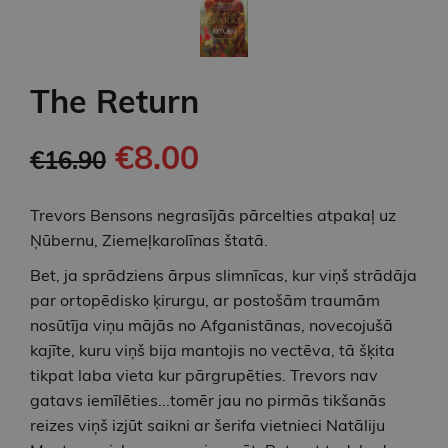
The Return
€8.00
€16.90
Trevors Bensons negrasījās pārcelties atpakaļ uz
Ņūbernu, Ziemeļkarolīnas štatā.
Bet, ja sprādziens ārpus slimnīcas, kur viņš strādāja
par ortopēdisko ķirurgu, ar postošām traumām
nosūtīja viņu mājās no Afganistānas, novecojušā
kajīte, kuru viņš bija mantojis no vectēva, tā šķita
tikpat laba vieta kur pārgrupēties. Trevors nav
gatavs iemīlēties...tomēr jau no pirmās tikšanās
reizes viņš izjūt saikni ar šerifa vietnieci Natāliju