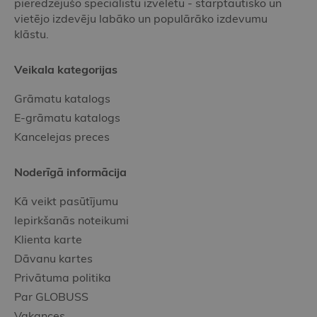
pieredzējušo speciālistu izvēlētu - starptautisko un
vietējo izdevēju labāko un populārāko izdevumu
klāstu.
Veikala kategorijas
Grāmatu katalogs
E-grāmatu katalogs
Kancelejas preces
Noderīgā informācija
Kā veikt pasūtījumu
Iepirkšanās noteikumi
Klienta karte
Dāvanu kartes
Privātuma politika
Par GLOBUSS
Vakances