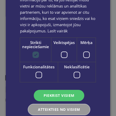
pasūtījums būs gatavs saņemšanai, saņemsi
vietni ar mūsu reklāmas un analītikas
e-pastu un/ vai SMS.
partneriem, kuri to var apvienot ar citu
informāciju, ko esat viņiem sniedzis vai ko
viņi ir apkopojuši, izmantojot jūsu
pakalpojumus.
Lasīt vairāk
Dalies sociālajos tīklos:
Strikti
Veiktspējas
Mērķa
nepieciešamie
Funkcionalitātes
Neklasificētie
Līdzīgas preces
PIEKRIST VISIEM
Ieskaties, varbūt noder
ATTEIKTIES NO VISIEM