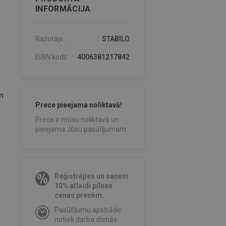
INFORMĀCIJA
Ražotājs:
STABILO
ISBN kods:
4006381217842
m
Prece pieejama noliktavā!
Prece ir mūsu noliktavā un
pieejama Jūsu pasūtījumam.
Reģistrējies un saņem
10% atlaidi pilnas
cenas precēm.
Pasūtījumu apstrāde
notiek darba dienās.