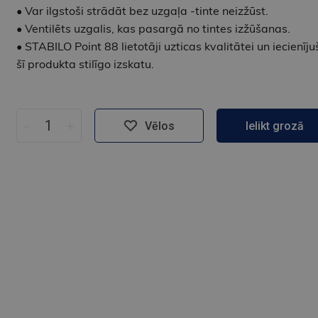
• Var ilgstoši strādāt bez uzgaļa -tinte neizžūst.
• Ventilēts uzgalis, kas pasargā no tintes izžūšanas.
• STABILO Point 88 lietotāji uzticas kvalitātei un iecienīju
šī produkta stilīgo izskatu.
-
+
Vēlos
Ielikt grozā