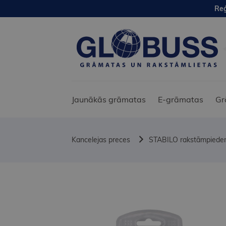
Reģ
Jaunākās grāmatas
E-grāmatas
Gr
Kancelejas preces
STABILO rakstāmpiede