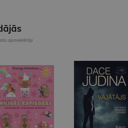
dājās
kala apmeklētāji