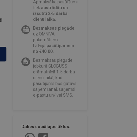
Apmaksātie pasūtījumi
tiek
apstrādāti un
izsūtīti 2-5 darba
ši
dienu laikā.
Bezmaksas piegāde
uz OMNIVA
pakomātiem
Latvijā
pasūtījumiem
no €40.00.
Bezmaksas piegāde
jebkurā GLOBUSS
grāmatnīcā 1-5 darba
dienu laikā, kad
pasūtījums būs gatavs
saņemšanai, saņemsi
e-pastu un/ vai SMS.
Dalies sociālajos tīklos: