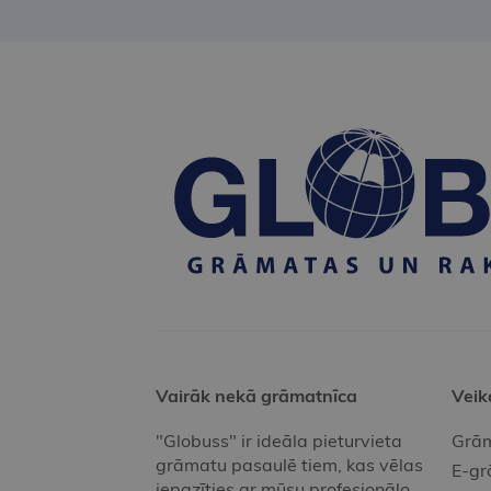
Vairāk nekā grāmatnīca
Veik
"Globuss" ir ideāla pieturvieta
Grām
grāmatu pasaulē tiem, kas vēlas
E-gr
iepazīties ar mūsu profesionālo,