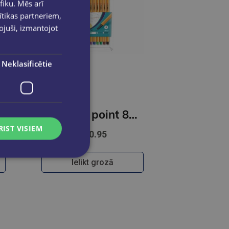
fiku. Mēs arī
ītikas partneriem,
pojuši, izmantojot
Neklasificētie
STABILO point 88 10gb kartona paciņā
RIST VISIEM
€10.95
Ielikt grozā