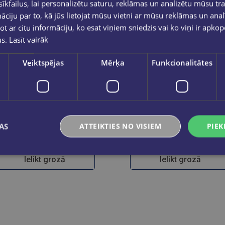
kfailus, lai personalizētu saturu, reklāmas un analizētu mūsu tra
ciju par to, kā jūs lietojat mūsu vietni ar mūsu reklāmas un anal
ot ar citu informāciju, ko esat viņiem sniedzis vai ko viņi ir apko
us.
Lasīt vairāk
Veiktspējas
Mērķa
Funkcionalitātes
Tintes pildspalvu komplekts STABILO Point 88 Color Parade|20 krāsas
STABILO point 88 15gb kartona paciņā
AS
ATTEIKTIES NO VISIEM
PIEK
€21.95
€14.95
Ielikt grozā
Ielikt grozā