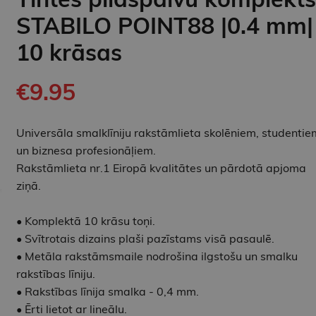
STABILO POINT88 |0.4 mm|
10 krāsas
€9.95
Universāla smalklīniju rakstāmlieta skolēniem, studentie
un biznesa profesionāļiem.
Rakstāmlieta nr.1 Eiropā kvalitātes un pārdotā apjoma
ziņā.
• Komplektā 10 krāsu toņi.
• Svītrotais dizains plaši pazīstams visā pasaulē.
• Metāla rakstāmsmaile nodrošina ilgstošu un smalku
rakstības līniju.
• Rakstības līnija smalka - 0,4 mm.
• Ērti lietot ar lineālu.