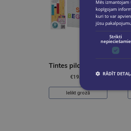
Mēs izmantojam sī
kopīgojam informā
kuri to var apvien
jūsu pakalpojum
Strikti
nepieciešamie
Tintes pildspalvu komplekts STABILO Point 88 |18 krāsas Zig-Zag
RĀDĪT DETAĻ
€19.95
Ielikt grozā