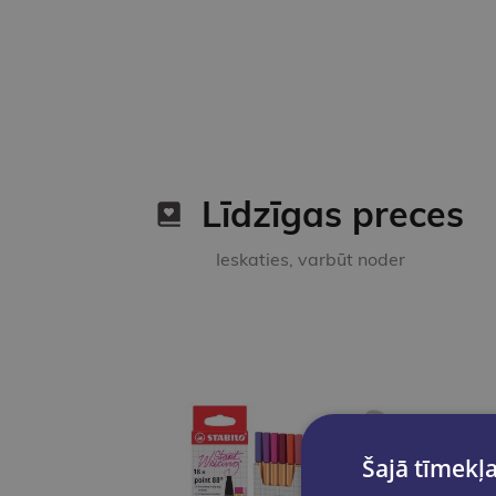
Līdzīgas preces
Ieskaties, varbūt noder
Šajā tīmekļa