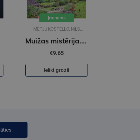
Jaunums
METJŪ KOSTELLO, NĪLS
RIČARDSS
Muižas mistērija. Vakara detektīvs
€9.65
Ielikt grozā
āties