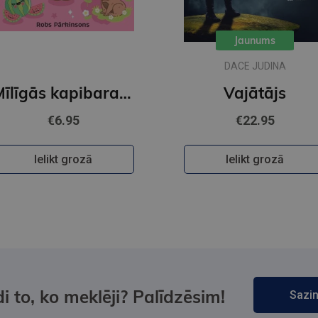
Jaunums
DACE JUDINA
Mīlīgās kapibaras. Omulīga krāsošana. Relaksējoša krāsojamā grāmata
Vajātājs
€6.95
€22.95
Ielikt grozā
Ielikt grozā
i to, ko meklēji? Palīdzēsim!
Sazin