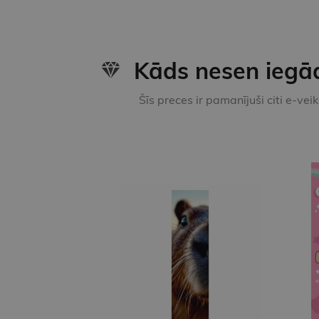
Kāds nesen iegā
Šīs preces ir pamanījuši citi e-vei