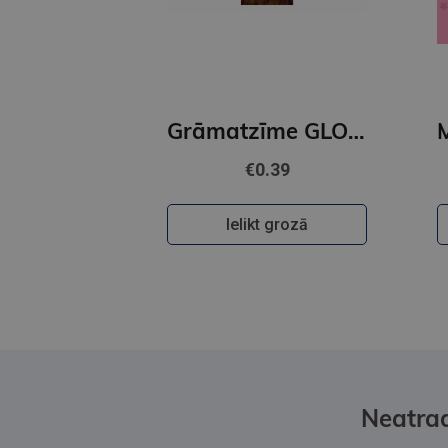
Grāmatzīme GLOBUSS - Kapibara
€0.39
Ielikt grozā
Neatrad