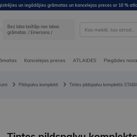
istrējies un iegādājies grāmatas un kancelejas preces ar 10 % atla
Bez laba lasītāja nav labas
grāmatas. / Emersons /
āmatas
Kancelejas preces
ATLAIDES
Piegādes nosa
rumi
Pildspalvu komplekti
Tintes pildspalvu komplekts STAB
Tintes pildspalvu komplekts