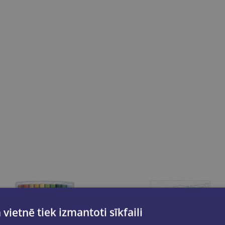
 vietnē tiek izmantoti sīkfaili