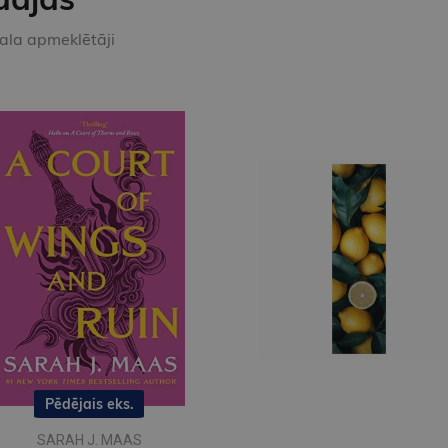
kala apmeklētāji
Pēdējais eks.
SARAH J. MAAS