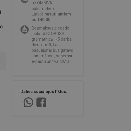
uz OMNIVA
pakomātiem
ē
Latvijā
pasūtījumiem
no €40.00.
kā
Bezmaksas piegāde
jebkurā GLOBUSS
grāmatnīcā 1-5 darba
dienu laikā, kad
pasūtījums būs gatavs
saņemšanai, saņemsi
e-pastu un/ vai SMS.
Dalies sociālajos tīklos: