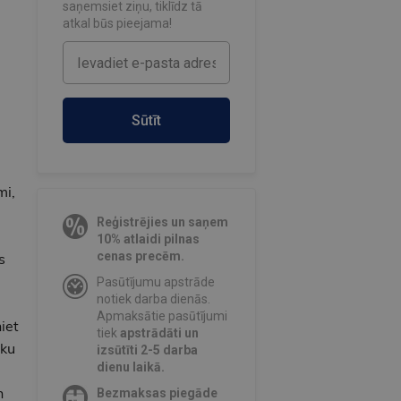
saņemsiet ziņu, tiklīdz tā
atkal būs pieejama!
Sūtīt
u
mi,
Reģistrējies un saņem
10% atlaidi pilnas
cenas precēm.
s
Pasūtījumu apstrāde
notiek darba dienās.
Apmaksātie pasūtījumi
iet
tiek
apstrādāti un
eku
izsūtīti 2-5 darba
dienu laikā.
n
Bezmaksas piegāde