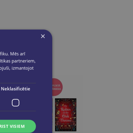
×
fiku. Mēs arī
ītikas partneriem,
pojuši, izmantojot
Neklasificētie
RIST VISIEM