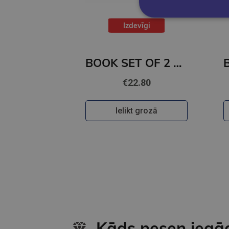
Izdevīgi
BOOK SET OF 2 Titles: The Night We Met + Two Can Play
€22.80
Ielikt grozā
Kāds nesen iegā