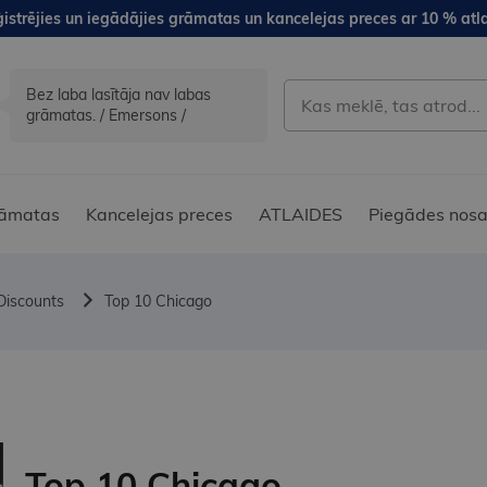
istrējies un iegādājies grāmatas un kancelejas preces ar 10 % atla
Bez laba lasītāja nav labas
grāmatas. / Emersons /
āmatas
Kancelejas preces
ATLAIDES
Piegādes nosa
Discounts
Top 10 Chicago
Top 10 Chicago