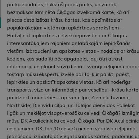
parka zoodārzs; Tūkstošgades parks; un vairāk -
bezmaksas laminēta Čikāgas izvelkamā karte, kā arī
piecas detalizētas krāsu kartes, kas apzīmētas ar
populārākajām vietām un apkārtnes sarakstiem -
Padziļināti apkārtnes ceļveži iepazīstina ar Čikāgas
interesantākajiem rajoniem ar labākajām iepirkšanās
vietām, izbraucieni un apskates vietas - nodaļas ar krās
kodiem, kas sadalīti pēc apgabala, ļauj ātri atrast
informāciju un plānot savu dienu - svarīgi ceļojumu pado
tostarp mūsu ekspertu izvēle par to, kur palikt, paēst,
iepirkties un apskatīt apskates vietas, kā arī noderīgs
transports, vīza un informācija par veselību - krāsu karte
palīdz ērti orientēties - aptver cilpu; Ziemeļu tuvumā;
Northside; Dienvidu cilpa; un Tālajos dienvidos Paliekot
ilgāk un meklējot visaptverošāku ceļvedi Čikāgā? Izmēģin
mūsu DK Aculiecinieku ceļvedi Čikāgā. Par DK Aculiecini
ceļojumiem: DK Top 10 ceļveži neņem vērā īsa ceļojuma
plānošanu, izmantojot viegli lasāmas kartes, padomus u