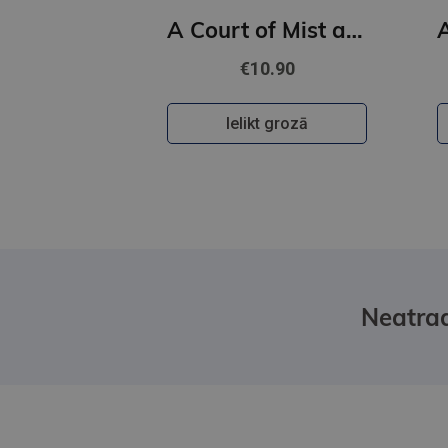
A Court of Mist and Fury : 2
€10.90
Ielikt grozā
Neatrad