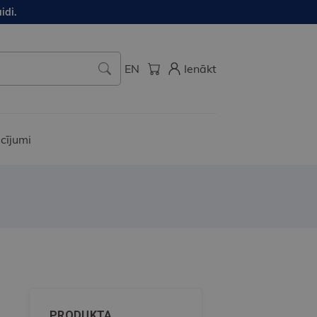
idi.
EN
Ienākt
cījumi
PRODUKTA