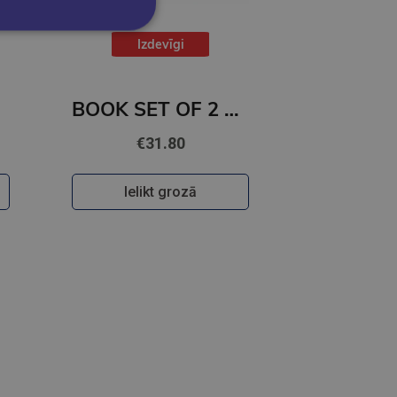
Izdevīgi
BOOK SET OF 2 Titles: Among the Burning Flowers + The Robin on the Oak Throne
€31.80
Ielikt grozā