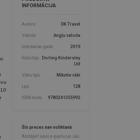
INFORMĀCIJA
Autors:
DK Travel
Valoda:
Angļu valoda
Izdošanas gads:
2019
o.
Ražotājs:
Dorling Kindersley
Ltd
s
Vāku tips:
Mīkstie vāki
ivu
Lpp.:
128
 10
r
ISBN kods:
9780241355992
Šīs preces nav noliktavā
a
Atstājiet savu e-pastu un Jūs