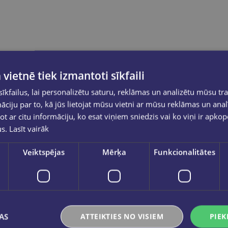
 vietnē tiek izmantoti sīkfaili
kfailus, lai personalizētu saturu, reklāmas un analizētu mūsu tra
ciju par to, kā jūs lietojat mūsu vietni ar mūsu reklāmas un anal
ot ar citu informāciju, ko esat viņiem sniedzis vai ko viņi ir apko
us.
Lasīt vairāk
Veiktspējas
Mērķa
Funkcionalitātes
AS
ATTEIKTIES NO VISIEM
PIEK