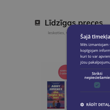
Līdzīgas preces
Ieskaties, varbūt noder
Šajā tīmekļa
Mēs izmantojam sī
kopīgojam informā
kuri to var apvien
jūsu pakalpojum
Strikti
nepieciešamie
RĀDĪT DETAĻ