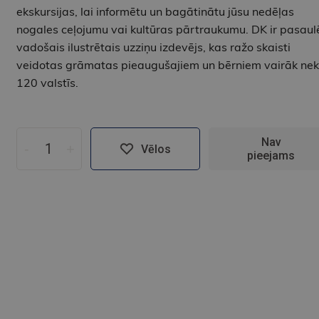
ekskursijas, lai informētu un bagātinātu jūsu nedēļas
nogales ceļojumu vai kultūras pārtraukumu. DK ir pasaul
vadošais ilustrētais uzziņu izdevējs, kas ražo skaisti
veidotas grāmatas pieaugušajiem un bērniem vairāk ne
120 valstīs.
Nav
-
+
Vēlos
pieejams