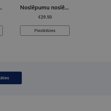
OBUSS - Citroni
Noslēpumu noslēpums (e-grāmata)
€29.50
Pieslēdzies
āties