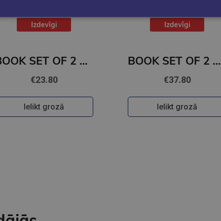
Izdevīgi
Izdevīgi
BOOK SET OF 2 Titles: It Ends With Us + It Starts with Us
BOOK SET OF 2 Titles: Alchemy of Secrets + Wild Reverence
€23.80
€37.80
Ielikt grozā
Ielikt grozā
dājās