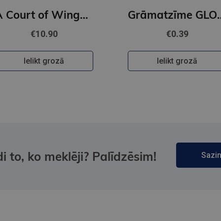
A Court of Wings and Ruin : 3
Grāmatzīme GL
€10.90
€0.39
Ielikt grozā
Ielikt grozā
i to, ko meklēji? Palīdzēsim!
Sazin