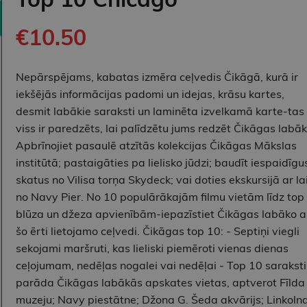
€10.50
Nepārspējams, kabatas izmēra ceļvedis Čikāgā, kurā ir
iekšējās informācijas padomi un idejas, krāsu kartes,
desmit labākie saraksti un laminēta izvelkamā karte-tas
viss ir paredzēts, lai palīdzētu jums redzēt Čikāgas labāk
Apbrīnojiet pasaulē atzītās kolekcijas Čikāgas Mākslas
institūtā; pastaigāties pa lielisko jūdzi; baudīt iespaidīgu
skatus no Vilisa torņa Skydeck; vai doties ekskursijā ar la
no Navy Pier. No 10 populārākajām filmu vietām līdz top
blūza un džeza apvienībām-iepazīstiet Čikāgas labāko a
šo ērti lietojamo ceļvedi. Čikāgas top 10: - Septiņi viegli
sekojami maršruti, kas lieliski piemēroti vienas dienas
ceļojumam, nedēļas nogalei vai nedēļai - Top 10 saraksti
parāda Čikāgas labākās apskates vietas, aptverot Fīlda
muzeju; Navy piestātne; Džona G. Šeda akvārijs; Linkoln