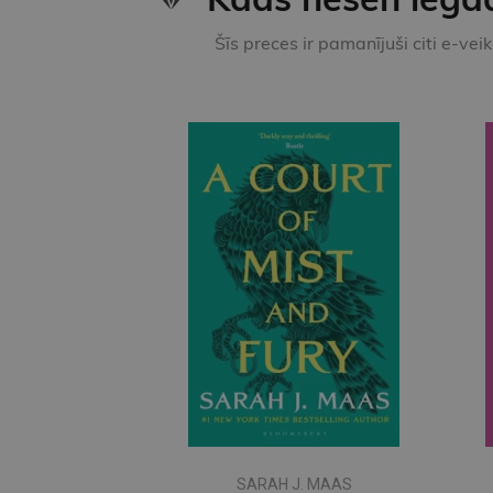
Šīs preces ir pamanījuši citi e-vei
SARAH J. MAAS