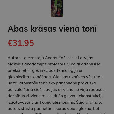
Abas krāsas vienā tonī
€31.95
Autors - gleznotājs Andris Začests ir Latvijas
Mākslas akadēmijas profesors, viņa akadēmiskie
priekšmeti ir glezniecības tehnoloģija un
glezniecības kopēšana. Gleznas uzbūves vēstures
un tai atbilstošu tehnisko paņēmienu praktiska
pārvaldīšana cieši savijas ar vienu no viņa radošās
darbības virzieniem – zudušo gleznu rekonstrukciju
izgatavošanu un kopiju gleznošanu. Šajā grāmatā
autors stāsta par lietām, kuras veido gleznu, bet