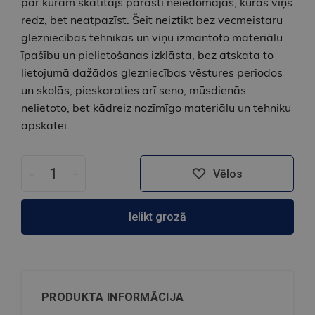
par kurām skatītājs parasti neiedomājas, kuras viņš
redz, bet neatpazīst. Šeit neiztikt bez vecmeistaru
glezniecības tehnikas un viņu izmantoto materiālu
īpašību un pielietošanas izklāsta, bez atskata to
lietojumā dažādos glezniecības vēstures periodos
un skolās, pieskaroties arī seno, mūsdienās
nelietoto, bet kādreiz nozīmīgo materiālu un tehniku
apskatei.
-
+
Vēlos
Ielikt grozā
PRODUKTA INFORMĀCIJA