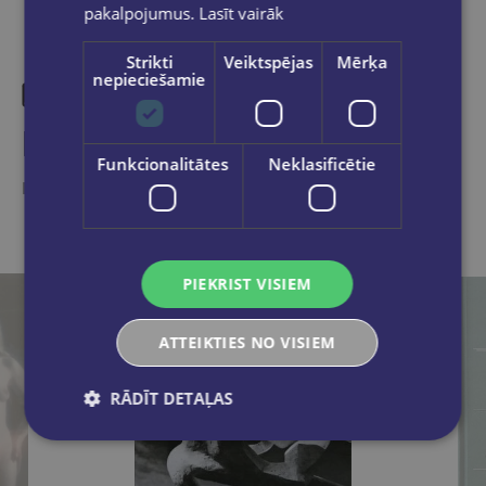
pakalpojumus.
Lasīt vairāk
Strikti
Veiktspējas
Mērķa
nepieciešamie
Līdzīgas preces
Funkcionalitātes
Neklasificētie
Ieskaties, varbūt noder
PIEKRIST VISIEM
ATTEIKTIES NO VISIEM
RĀDĪT DETAĻAS