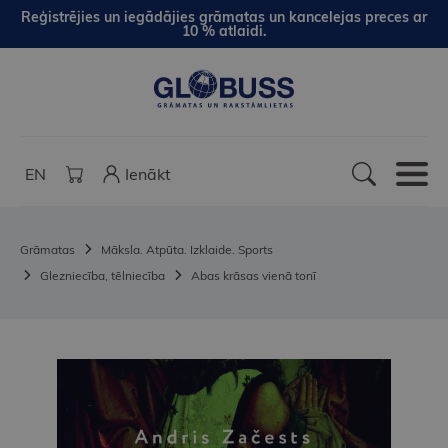
Reģistrējies un iegādājies grāmatas un kancelejas preces ar
10 % atlaidi.
EN
Ienākt
Grāmatas
Māksla. Atpūta. Izklaide. Sports
Glezniecība, tēlniecība
Abas krāsas vienā tonī