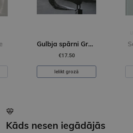
L
e
Gulbja spārni Grāmata par Aivaru Gulbi
S
€17.50
Ielikt grozā
Kāds nesen iegādājās