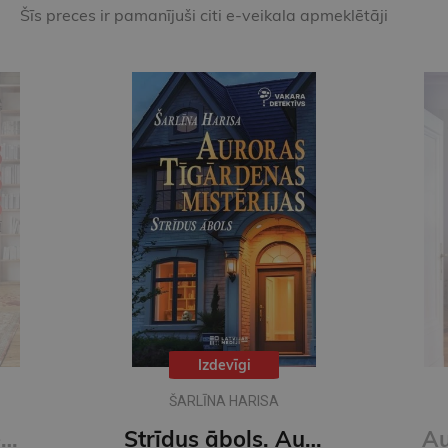
Šīs preces ir pamanījuši citi e-veikala apmeklētāji
Izdevīgi
ŠARLĪNA HARISA
Auroras Tīgārdenas mistērijas. Slepkavība lasītāju klubā. Vakara detektīvs
Strīdus ābols. Auroras Tīgārdenas mistērijas