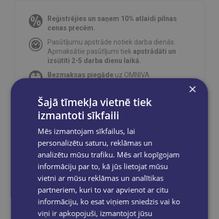
Reģistrējies un saņem 10% atlaidi pilnas
cenas precēm.
Pasūtījumu apstrāde notiek darba dienās.
Apmaksātie pasūtījumi tiek
apstrādāti un
izsūtīti 2-5 darba dienu laikā.
Bezmaksas piegāde
uz OMNIVA
pakomātiem Latvijā
pasūtījumiem no €40.00.
×
Bezmaksas piegāde jebkurā GLOBUSS
Šajā tīmekļa vietnē tiek
grāmatnīcā 1-5 darba dienu laikā, kad
izmantoti sīkfaili
pasūtījums būs gatavs saņemšanai, saņemsi
e-pastu un/ vai SMS.
Mēs izmantojam sīkfailus, lai
personalizētu saturu, reklāmas un
analizētu mūsu trafiku. Mēs arī kopīgojam
informāciju par to, kā jūs lietojat mūsu
Dalies sociālajos tīklos:
vietni ar mūsu reklāmas un analītikas
partneriem, kuri to var apvienot ar citu
informāciju, ko esat viņiem sniedzis vai ko
viņi ir apkopojuši, izmantojot jūsu