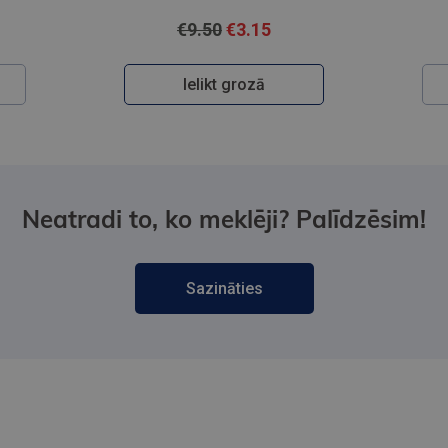
€9.50
€3.15
Ielikt grozā
Neatradi to, ko meklēji? Palīdzēsim!
Sazināties