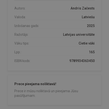
Autors:
Andris Začests
Valoda:
Latviešu
Izdošanas gads:
2025
Ražotājs:
Latvijas universitāte
Vāku tips:
Cietie vāki
Lpp.:
165
ISBN kods:
9789934363450
Prece pieejama noliktavā!
Prece ir mūsu noliktavā un pieejama Jūsu
pasūtījumam.