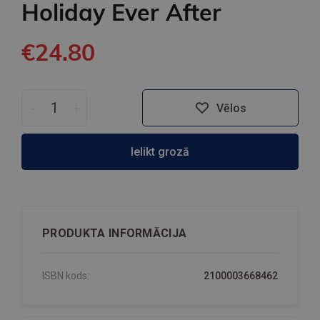
Holiday Ever After
€24.80
-
+
Vēlos
Ielikt grozā
PRODUKTA INFORMĀCIJA
ISBN kods:
2100003668462