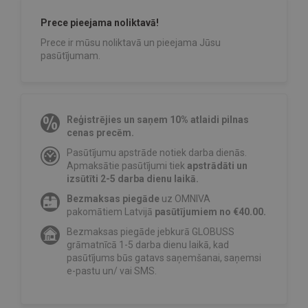
Prece pieejama noliktavā!
Prece ir mūsu noliktavā un pieejama Jūsu
pasūtījumam.
Reģistrējies un saņem 10% atlaidi pilnas
cenas precēm.
Pasūtījumu apstrāde notiek darba dienās.
Apmaksātie pasūtījumi tiek
apstrādāti un
izsūtīti 2-5 darba dienu laikā.
Bezmaksas piegāde
uz OMNIVA
pakomātiem Latvijā
pasūtījumiem no €40.00.
Bezmaksas piegāde jebkurā GLOBUSS
grāmatnīcā 1-5 darba dienu laikā, kad
pasūtījums būs gatavs saņemšanai, saņemsi
e-pastu un/ vai SMS.