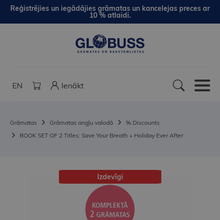
Reģistrējies un iegādājies grāmatas un kancelejas preces ar
10 % atlaidi.
EN
Ienākt
Grāmatas
Grāmatas angļu valodā
% Discounts
BOOK SET OF 2 Titles: Save Your Breath + Holiday Ever After
Izdevīgi