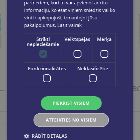
partneriem, kuri to var apvienot ar citu
informāciju, ko esat viņiem sniedzis vai ko
viņi ir apkopojuši, izmantojot jūsu
pakalpojumus.
Lasīt vairāk
Strikti
Veiktspējas
Mērķa
nepieciešamie
Izdevīgi
Funkcionalitātes
Neklasificētie
ET OF 2 Titles: It Ends With Us + It Starts with Us
BOOK SET OF 2 Titles: Alchemy of Secrets + Wild Reverence
€37.80
PIEKRIST VISIEM
Ielikt grozā
ATTEIKTIES NO VISIEM
RĀDĪT DETAĻAS