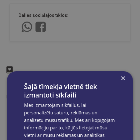
Dalies sociālajos tīklos:
×
Līdzīgas preces
Šajā tīmekļa vietnē tiek
izmantoti sīkfaili
Ieskaties, varbūt noder
Mēs izmantojam sīkfailus, lai
personalizētu saturu, reklāmas un
analizētu mūsu trafiku. Mēs arī kopīgojam
informāciju par to, kā jūs lietojat mūsu
vietni ar mūsu reklāmas un analītikas