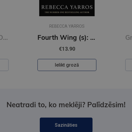
REBECCA YARROS
Grāmatzīme GLOBUSS - Citroni
Fourth Wing (s): DISCOVER THE GLOBAL PHENOMENON THAT EVERYONE CAN'T STOP TALKING ABOUT!
€13.90
Ielikt grozā
Neatradi to, ko meklēji? Palīdzēsim!
Sazināties