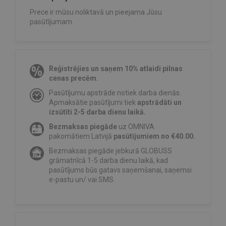
Prece ir mūsu noliktavā un pieejama Jūsu
pasūtījumam.
Reģistrējies un saņem 10% atlaidi pilnas
cenas precēm.
Pasūtījumu apstrāde notiek darba dienās.
Apmaksātie pasūtījumi tiek
apstrādāti un
izsūtīti 2-5 darba dienu laikā.
Bezmaksas piegāde
uz OMNIVA
pakomātiem Latvijā
pasūtījumiem no €40.00.
Bezmaksas piegāde jebkurā GLOBUSS
grāmatnīcā 1-5 darba dienu laikā, kad
pasūtījums būs gatavs saņemšanai, saņemsi
e-pastu un/ vai SMS.