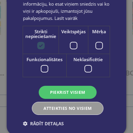
informāciju, ko esat viņiem sniedzis vai ko
viņi ir apkopojuši, izmantojot jūsu
pakalpojumus.
Lasīt vairāk
Strikti
Veiktspējas
Mērķa
nepieciešamie
Izdevīgi
Funkcionalitātes
Neklasificētie
ET OF 2 Titles: It Ends With Us + It Starts with Us
BOOK SET OF 2 Titles: Alchemy of Secrets + Wild Reverence
€37.80
PIEKRIST VISIEM
Ielikt grozā
ATTEIKTIES NO VISIEM
RĀDĪT DETAĻAS