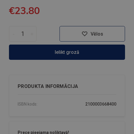
€23.80
-
+
Vēlos
Ielikt grozā
PRODUKTA INFORMĀCIJA
ISBN kods:
2100003668400
Prece pieejama noliktavā!