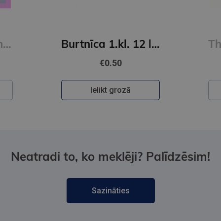
Percy Jackson and The Olympians #4: The Battle of the Labyrinth
Burtnīca 1.kl. 12 lapas lielrūtiņu
€0.50
Ielikt grozā
Neatradi to, ko meklēji? Palīdzēsim!
Sazināties