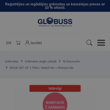
Reģistrējies un iegādājies grāmatas un kancelejas preces ar
10 % atlaidi.
EN
Ienākt
Grāmatas
Grāmatas angļu valodā
% Discounts
BOOK SET OF 2 Titles: Watch Me + Release Me
Izdevīgi