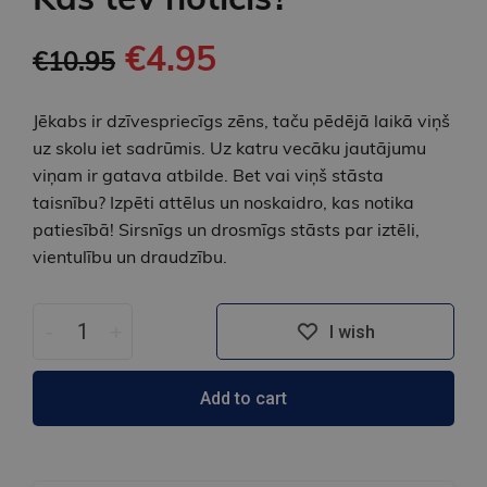
€4.95
€10.95
Jēkabs ir dzīvespriecīgs zēns, taču pēdējā laikā viņš
uz skolu iet sadrūmis. Uz katru vecāku jautājumu
viņam ir gatava atbilde. Bet vai viņš stāsta
taisnību? Izpēti attēlus un noskaidro, kas notika
patiesībā! Sirsnīgs un drosmīgs stāsts par iztēli,
vientulību un draudzību.
-
+
I wish
Add to cart