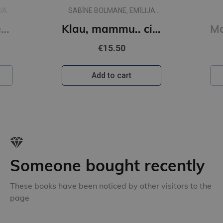
JA
SABĪNE BOLMANE, EMĪLIJA
DŽUBAKA
Klau, tēti.. vai desmit ir daudz?
Klau, mammu.. ciik liela ir pasaule?
€15.50
Add to cart
Someone bought recently
These books have been noticed by other visitors to the
page