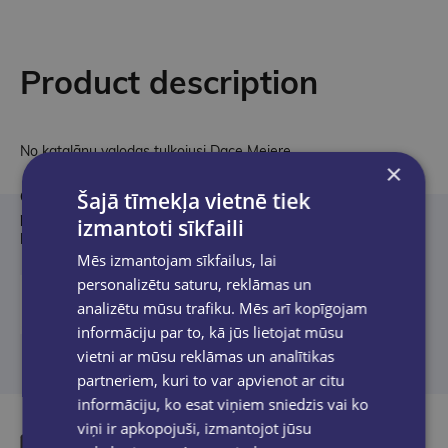
Product description
No katalāņu valodas tulkojusi Dace Meiere.
×
Šajā tīmekļa vietnē tiek
Grāmata izdošanu līdzfinansē Eiropas Savienības
programma “Radošā Eiropa”. Grāmata izdota ar Latvijas
izmantoti sīkfaili
Republikas Kultūras ministrijas atbalstu.
Mēs izmantojam sīkfailus, lai
personalizētu saturu, reklāmas un
analizētu mūsu trafiku. Mēs arī kopīgojam
informāciju par to, kā jūs lietojat mūsu
vietni ar mūsu reklāmas un analītikas
partneriem, kuri to var apvienot ar citu
informāciju, ko esat viņiem sniedzis vai ko
viņi ir apkopojuši, izmantojot jūsu