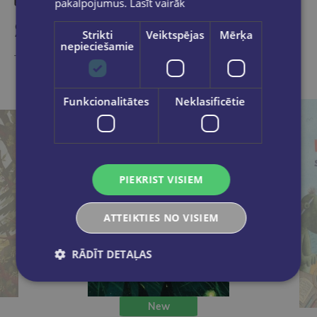
pakalpojumus.
Lasīt vairāk
Similar products
Strikti
Veiktspējas
Mērķa
nepieciešamie
Take a look
Funkcionalitātes
Neklasificētie
PIEKRIST VISIEM
ATTEIKTIES NO VISIEM
RĀDĪT DETAĻAS
New