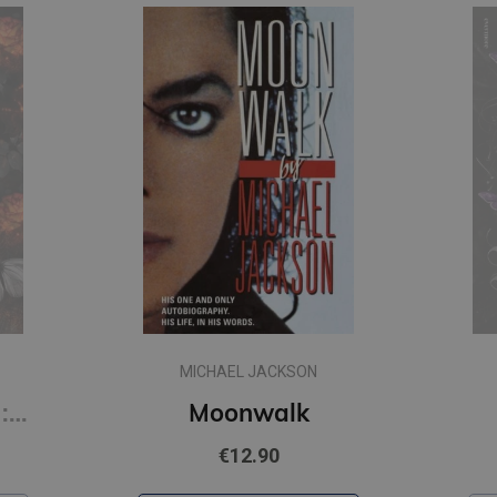
MICHAEL JACKSON
Hunting Adeline : #2 Cat and Mouse Duet (s)
Moonwalk
€12.90