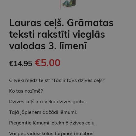
Lauras ceļš. Grāmatas
teksti rakstīti vieglās
valodas 3. līmenī
€5.00
€14.95
Cilvēki mēdz teikt: “Tas ir tavs dzīves ceļš!”
Ko tas nozīmē?
Dzīves ceļš ir cilvēka dzīves gaita.
Tajā jāpieņem dažādi lēmumi.
Pieņemtie lēmumi ietekmē dzīves ceļu.
Vai pēc vidusskolas turpināt mācības