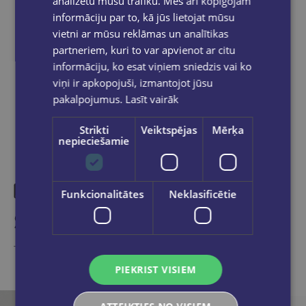
analizētu mūsu trafiku. Mēs arī kopīgojam
within 2-5 working days.
informāciju par to, kā jūs lietojat mūsu
vietni ar mūsu reklāmas un analītikas
partneriem, kuri to var apvienot ar citu
informāciju, ko esat viņiem sniedzis vai ko
Share on social networks:
viņi ir apkopojuši, izmantojot jūsu
pakalpojumus.
Lasīt vairāk
Strikti
Veiktspējas
Mērķa
nepieciešamie
Funkcionalitātes
Neklasificētie
Similar products
Take a look
PIEKRIST VISIEM