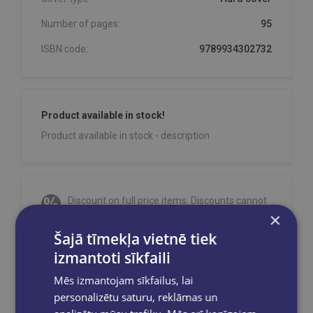
Number of pages:
95
ISBN code:
9789934302732
Product available in stock!
Product available in stock - description
Discount on full price items. Discounts cannot
be combined!
×
Orders are processed on weekdays from
Šajā tīmekļa vietnē tiek
10:00 to 18:00.
izmantoti sīkfaili
Free delivery
to OMNIVA parcel machines in
Mēs izmantojam sīkfailus, lai
Latvia
for orders over €40.00
.
personalizētu saturu, reklāmas un
Free delivery to any GLOBUSS bookstore