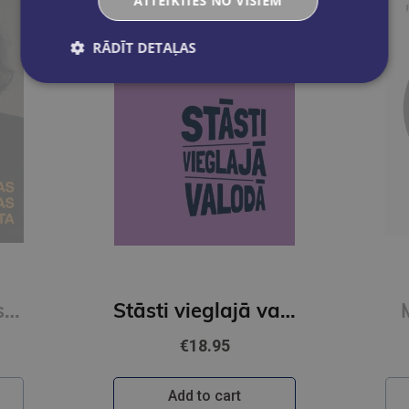
ATTEIKTIES NO VISIEM
RĀDĪT DETAĻAS
Franas Lībovicas lasāmgrāmata
Stāsti vieglajā valodā 3. grāmata
€18.95
Add to cart