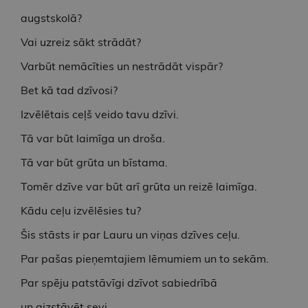
augstskolā?
Vai uzreiz sākt strādāt?
Varbūt nemācīties un nestrādāt vispār?
Bet kā tad dzīvosi?
Izvēlētais ceļš veido tavu dzīvi.
Tā var būt laimīga un droša.
Tā var būt grūta un bīstama.
Tomēr dzīve var būt arī grūta un reizē laimīga.
Kādu ceļu izvēlēsies tu?
Šis stāsts ir par Lauru un viņas dzīves ceļu.
Par pašas pieņemtajiem lēmumiem un to sekām.
Par spēju patstāvīgi dzīvot sabiedrībā
un aizstāvēt sevi.