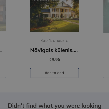
ŠARLĪNA HARISA
oras Tīgārdenas mistērijas
Nāvīgais kūlenis. Auroras Tīgārdenas mistērijas
€9.95
Add to cart
Didn't find what you were looking