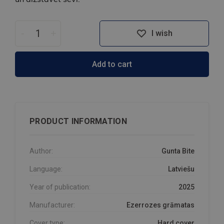
-
+
I wish
Add to cart
PRODUCT INFORMATION
Author:
Gunta Bite
Language:
Latviešu
Year of publication:
2025
Manufacturer:
Ezerrozes grāmatas
Cover type:
Hard cover