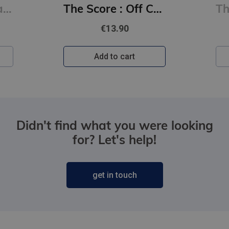
The Deal : Off Campus Series #1
The Score : Off Campus Series #3
€13.90
Add to cart
Didn't find what you were looking
for? Let's help!
get in touch