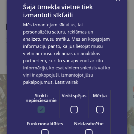
Šajā tīmekļa vietnē tiek
izmantoti sīkfaili
Mēs izmantojam sīkfailus, lai
personalizētu saturu, reklāmas un
Similar products
analizētu mūsu trafiku. Mēs arī kopīgojam
informāciju par to, kā jūs lietojat mūsu
Take a look
vietni ar mūsu reklāmas un analītikas
partneriem, kuri to var apvienot ar citu
informāciju, ko esat viņiem sniedzis vai ko
viņi ir apkopojuši, izmantojot jūsu
pakalpojumus.
Lasīt vairāk
Strikti
Veiktspējas
Mērķa
nepieciešamie
Funkcionalitātes
Neklasificētie