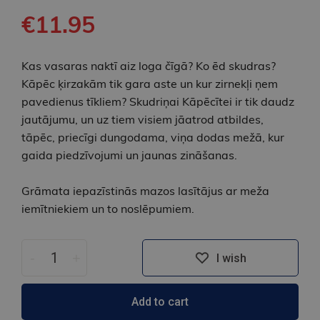
€11.95
Kas vasaras naktī aiz loga čīgā? Ko ēd skudras?
Kāpēc ķirzakām tik gara aste un kur zirnekļi ņem
pavedienus tīkliem? Skudriņai Kāpēcītei ir tik daudz
jautājumu, un uz tiem visiem jāatrod atbildes,
tāpēc, priecīgi dungodama, viņa dodas mežā, kur
gaida piedzīvojumi un jaunas zināšanas.
Grāmata iepazīstinās mazos lasītājus ar meža
iemītniekiem un to noslēpumiem.
-
+
I wish
Add to cart