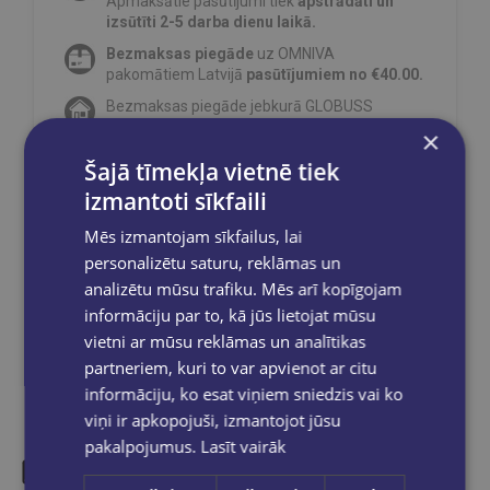
Apmaksātie pasūtījumi tiek
apstrādāti un
izsūtīti 2-5 darba dienu laikā.
Bezmaksas piegāde
uz OMNIVA
pakomātiem Latvijā
pasūtījumiem no €40.00.
Bezmaksas piegāde jebkurā GLOBUSS
grāmatnīcā 1-5 darba dienu laikā, kad
×
pasūtījums būs gatavs saņemšanai, saņemsi
Šajā tīmekļa vietnē tiek
e-pastu un/ vai SMS.
izmantoti sīkfaili
Mēs izmantojam sīkfailus, lai
personalizētu saturu, reklāmas un
Dalies sociālajos tīklos:
analizētu mūsu trafiku. Mēs arī kopīgojam
informāciju par to, kā jūs lietojat mūsu
vietni ar mūsu reklāmas un analītikas
partneriem, kuri to var apvienot ar citu
informāciju, ko esat viņiem sniedzis vai ko
viņi ir apkopojuši, izmantojot jūsu
pakalpojumus.
Lasīt vairāk