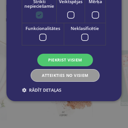
Strikti
Veiktspējas
Mērķa
Līdzīgas preces
nepieciešamie
Ieskaties, varbūt noder
Funkcionalitātes
Neklasificētie
PIEKRIST VISIEM
ATTEIKTIES NO VISIEM
RĀDĪT DETAĻAS