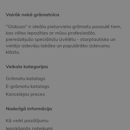
Vairāk nekā grāmatnīca
"Globuss" ir ideāla pieturvieta grāmatu pasaulē tiem,
kas vēlas iepazīties ar mūsu profesionālo,
pieredzējušo speciālistu izvēlētu - starptautisko un
vietējo izdevēju labāko un populārāko izdevumu
klāstu.
Veikala kategorijas
Grāmatu katalogs
E-grāmatu katalogs
Kancelejas preces
Noderīgā informācija
Kā veikt pasūtījumu
Iepirkšanās noteikumi