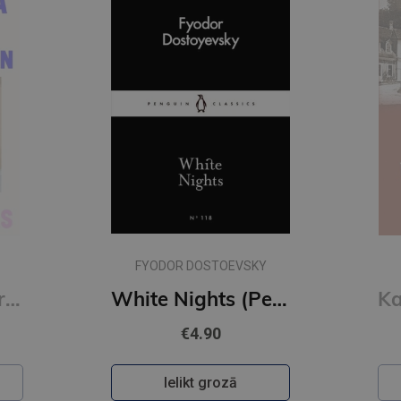
FYODOR DOSTOEVSKY
Cleopatra and Frankenstein
White Nights (Penguin Little Black Classics)
€4.90
Ielikt grozā