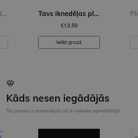
Laimīgais kalendāra plānotājs 2026 Divi veidi
Tavs iknedēļas plānotājs labākai dzīvei
€13.50
Ielikt grozā
Kāds nesen iegādājās
Šīs preces ir pamanījuši citi e-veikala apmeklētāji