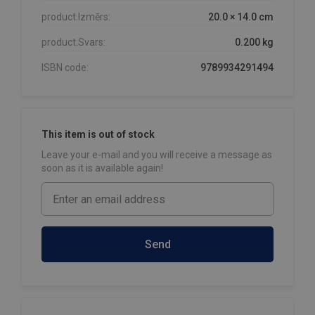
product.Izmērs:
20.0 × 14.0 cm
product.Svars:
0.200 kg
ISBN code:
9789934291494
This item is out of stock
Leave your e-mail and you will receive a message as
soon as it is available again!
Send