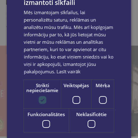
izmantoti sīkfaili
Mēs izmantojam sīkfailus, lai
Similar products
personalizētu saturu, reklāmas un
analizētu mūsu trafiku. Mēs arī kopīgojam
Take a look
informāciju par to, kā jūs lietojat mūsu
vietni ar mūsu reklāmas un analītikas
partneriem, kuri to var apvienot ar citu
informāciju, ko esat viņiem sniedzis vai ko
viņi ir apkopojuši, izmantojot jūsu
pakalpojumus.
Lasīt vairāk
Strikti
Veiktspējas
Mērķa
nepieciešamie
Funkcionalitātes
Neklasificētie
New