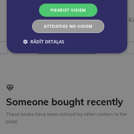
JEVHEŅIJA KUZŅECOVA
PIEKRIST VISIEM
Pajautājiet Miječkai
K
ATTEIKTIES NO VISIEM
€20.95
RĀDĪT DETAĻAS
Add to cart
Someone bought recently
These books have been noticed by other visitors to the
page