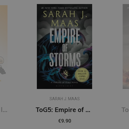
SARAH J. MAAS
Burtnīca 1.kl. 12 lapas lielrūtiņu
ToG5: Empire of Storms: From the best-selling author of A Court of Thorns and Roses
€9.90