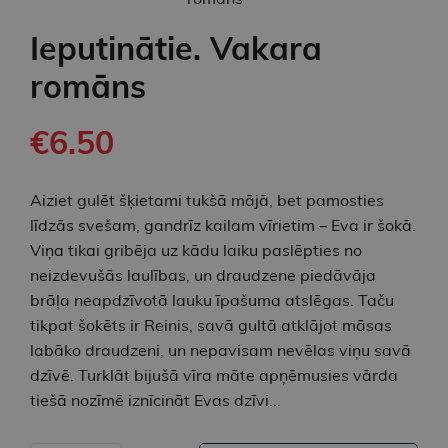
Ieputinātie. Vakara
romāns
€6.50
Aiziet gulēt šķietami tukšā mājā, bet pamosties
līdzās svešam, gandrīz kailam vīrietim – Eva ir šokā.
Viņa tikai gribēja uz kādu laiku paslēpties no
neizdevušās laulības, un draudzene piedāvāja
brāļa neapdzīvotā lauku īpašuma atslēgas. Taču
tikpat šokēts ir Reinis, savā gultā atklājot māsas
labāko draudzeni, un nepavisam nevēlas viņu savā
dzīvē. Turklāt bijušā vīra māte apņēmusies vārda
tiešā nozīmē iznīcināt Evas dzīvi...