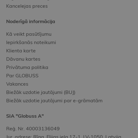
Kancelejas preces
Noderīgā informācija
Kā veikt pasūtījumu
Iepirkšanās noteikumi
Klienta karte
Dāvanu kartes
Privātuma politika
Par GLOBUSS
Vakances
Biežāk uzdotie jautājumi (BUJ)
Biežāk uzdotie jautājumi par e-grāmatām
SIA "Globuss A"
Reģ. Nr. 40003136049
Jur. adrese: Rīga, Elijas iela 17-1, LV-1050, Latvija