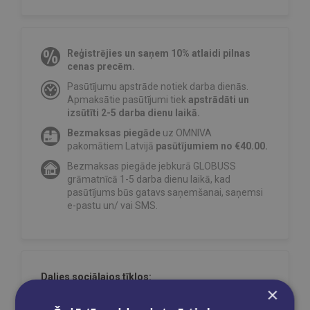
Reģistrējies un saņem 10% atlaidi pilnas
cenas precēm.
Pasūtījumu apstrāde notiek darba dienās.
Apmaksātie pasūtījumi tiek
apstrādāti un
izsūtīti 2-5 darba dienu laikā.
Bezmaksas piegāde
uz OMNIVA
pakomātiem Latvijā
pasūtījumiem no €40.00.
Bezmaksas piegāde jebkurā GLOBUSS
grāmatnīcā 1-5 darba dienu laikā, kad
pasūtījums būs gatavs saņemšanai, saņemsi
e-pastu un/ vai SMS.
Dalies sociālajos tīklos:
×