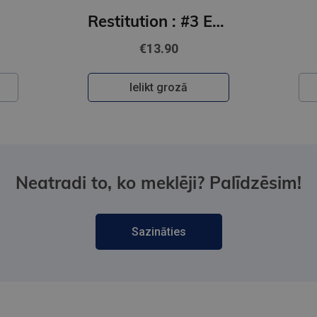
Restitution : #3 Edge of Darkness series : delux paperback featuring exclusive character artwork
€13.90
Ielikt grozā
Neatradi to, ko meklēji? Palīdzēsim!
Sazināties