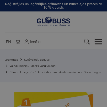
Reģistrējies un iegādājies grāmatas un kancelejas preces ar
10 % atlaidi.
EN
Ienākt
Grāmatas
Svešvalodu apguve
Valodu mācību līdzekļi vācu valodā
Prima - Los geht's! 1 Arbeitsbuch mit Audios online und Stickerbogen