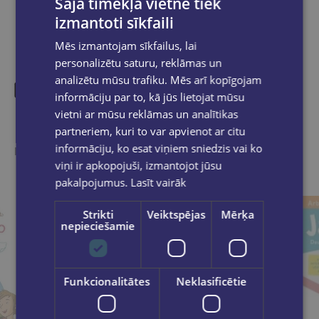
Šajā tīmekļa vietnē tiek
izmantoti sīkfaili
Mēs izmantojam sīkfailus, lai
personalizētu saturu, reklāmas un
analizētu mūsu trafiku. Mēs arī kopīgojam
informāciju par to, kā jūs lietojat mūsu
vietni ar mūsu reklāmas un analītikas
Līdzīgas preces
partneriem, kuri to var apvienot ar citu
informāciju, ko esat viņiem sniedzis vai ko
Ieskaties, varbūt noder
viņi ir apkopojuši, izmantojot jūsu
pakalpojumus.
Lasīt vairāk
Strikti
Veiktspējas
Mērķa
nepieciešamie
Funkcionalitātes
Neklasificētie