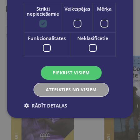
Strikti
Veiktspējas
Mērķa
nepieciešamie
Līdzīgas preces
Ieskaties, varbūt noder
Funkcionalitātes
Neklasificētie
PIEKRIST VISIEM
ATTEIKTIES NO VISIEM
RĀDĪT DETAĻAS