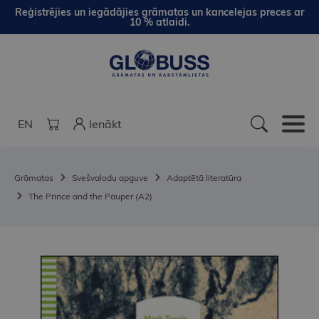
Reģistrējies un iegādājies grāmatas un kancelejas preces ar
10 % atlaidi.
EN
Ienākt
Grāmatas
Svešvalodu apguve
Adaptētā literatūra
The Prince and the Pauper (A2)