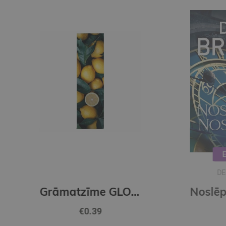
E-grāmata
DENS BRAUNS
Grāmatzīme GLOBUSS - Citroni
Noslēpumu noslēpums (e-grāmata)
€29.50