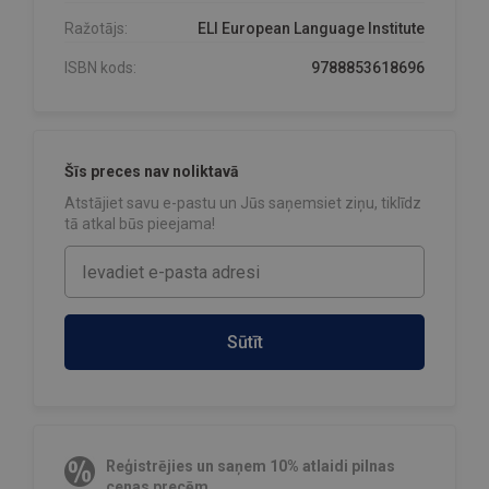
Ražotājs:
ELI European Language Institute
ISBN kods:
9788853618696
Šīs preces nav noliktavā
Atstājiet savu e-pastu un Jūs saņemsiet ziņu, tiklīdz
tā atkal būs pieejama!
Sūtīt
Reģistrējies un saņem 10% atlaidi pilnas
cenas precēm.