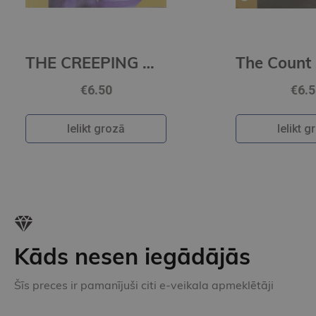
MAN (level 5)+CD
The Count Of Monte Cristo (level 5)+CD
€6.50
Ielikt grozā
Kāds nesen iegādājās
Šīs preces ir pamanījuši citi e-veikala apmeklētāji