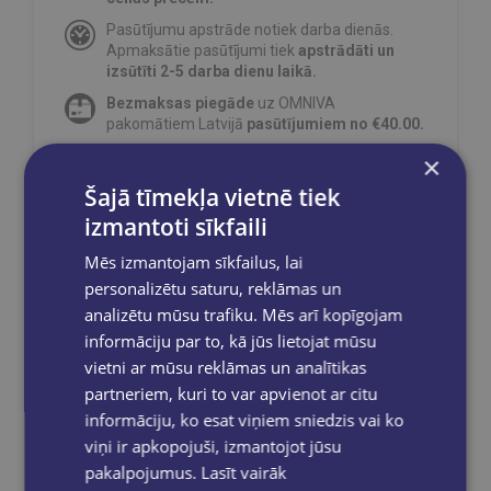
Pasūtījumu apstrāde notiek darba dienās.
Apmaksātie pasūtījumi tiek
apstrādāti un
izsūtīti 2-5 darba dienu laikā.
Bezmaksas piegāde
uz OMNIVA
pakomātiem Latvijā
pasūtījumiem no €40.00.
Bezmaksas piegāde jebkurā GLOBUSS
×
grāmatnīcā 1-5 darba dienu laikā, kad
Šajā tīmekļa vietnē tiek
pasūtījums būs gatavs saņemšanai, saņemsi
e-pastu un/ vai SMS.
izmantoti sīkfaili
Mēs izmantojam sīkfailus, lai
personalizētu saturu, reklāmas un
analizētu mūsu trafiku. Mēs arī kopīgojam
Dalies sociālajos tīklos:
informāciju par to, kā jūs lietojat mūsu
vietni ar mūsu reklāmas un analītikas
partneriem, kuri to var apvienot ar citu
informāciju, ko esat viņiem sniedzis vai ko
viņi ir apkopojuši, izmantojot jūsu
pakalpojumus.
Lasīt vairāk