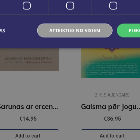
AS
ATTEIKTIES NO VISIEM
PIEK
B. K. S AJENGĀRS
Sarunas ar erceņģeli Efiriēlu par Visuma BŪT-ību
Gaisma pār Jogu. J
€14.95
€36.95
Add to cart
Add to cart