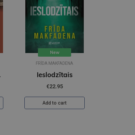
New
FRĪDA MAKFADENA
avs
Ieslodzītais
€22.95
Add to cart