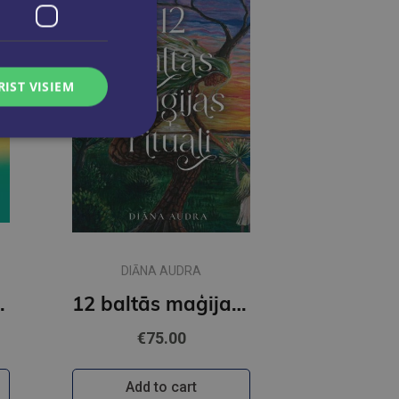
RIST VISIEM
DIĀNA AUDRA
ogas dīpika
12 baltās maģijas rituāli
€75.00
Add to cart