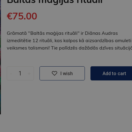
€75.00
Grāmatā ''Baltās maģijas rituāli" ir Diānas Audras
izmeditētie 12 rituāli, kas kalpos kā aizsardzības amuleti
veiksmes talismani! Tie palīdzēs dažādās dzīves situācij
-
+
I wish
Add to cart