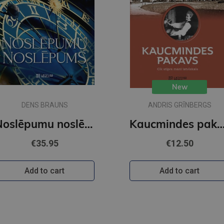
New
DENS BRAUNS
ANDRIS GRĪNBERGS
Noslēpumu noslēpums
Kaucmindes pak
€35.95
€12.50
Add to cart
Add to cart