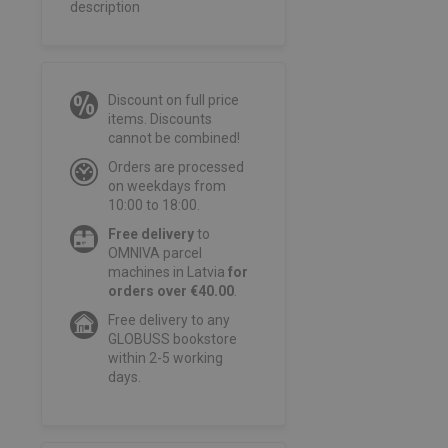
description
Discount on full price
items. Discounts
cannot be combined!
Orders are processed
on weekdays from
10:00 to 18:00.
Free delivery
to
OMNIVA parcel
machines in Latvia
for
orders over €40.00
.
Free delivery to any
GLOBUSS bookstore
within 2-5 working
days.