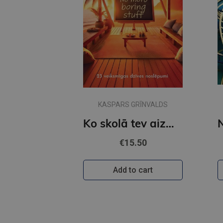
KASPARS GRĪNVALDS
Ko skolā tev aizmirsa pateikt
€15.50
Add to cart