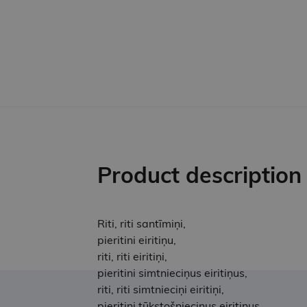
Product description
Riti, riti santīmiņi,
pieritini eiritiņu,
riti, riti eiritiņi,
pieritini simtnieciņus eiritiņus,
riti, riti simtnieciņi eiritiņi,
pieritini tūkstošnieciņus eiritiņus,