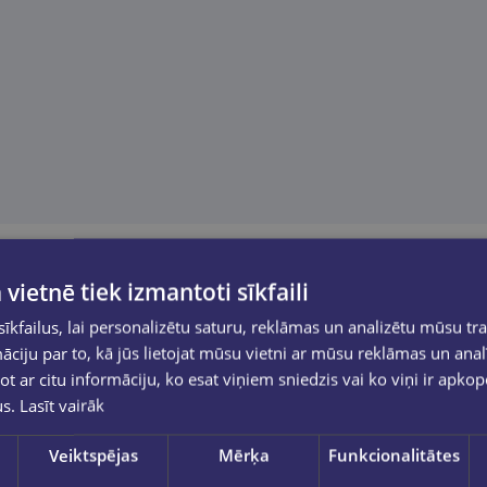
 vietnē tiek izmantoti sīkfaili
kfailus, lai personalizētu saturu, reklāmas un analizētu mūsu tra
ciju par to, kā jūs lietojat mūsu vietni ar mūsu reklāmas un anal
ot ar citu informāciju, ko esat viņiem sniedzis vai ko viņi ir apko
us.
Lasīt vairāk
Veiktspējas
Mērķa
Funkcionalitātes