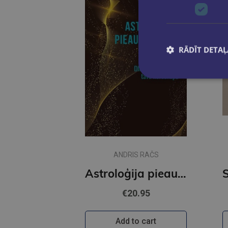
RĀDĪT DETAĻ
ANDRIS RAČS
Astroloģija pieaugušajiem. Dharma un Karma tavā horoskopā
€20.95
Add to cart