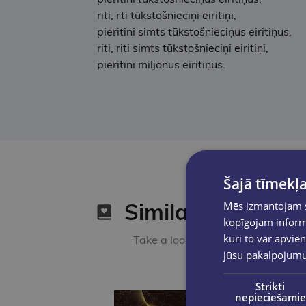
riti, rti tūkstošnieciņi eiritiņi,
pieritini simts tūkstošnieciņus eiritiņus,
riti, riti simts tūkstošnieciņi eiritiņi,
pieritini miljonus eiritiņus.
Šajā tīmekļa
Mēs izmantojam sī
Similar products
kopīgojam informā
kuri to var apvien
Take a look
jūsu pakalpojum
Strikti
nepieciešamie