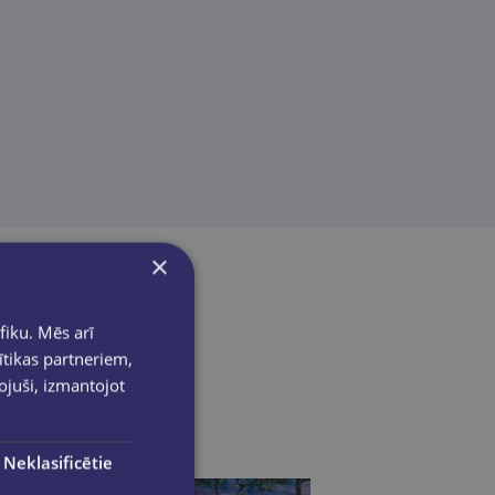
×
fiku. Mēs arī
ītikas partneriem,
pojuši, izmantojot
Neklasificētie