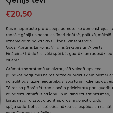
€20.50
Kas ir neparasto prāta spēju pamatā, ko demonstrējuši t
radošie ģēniji un pasaules līderi zinātnē, politikā, mākslā,
uzņēmējdarbībā kā Stīvs Džobs, Vinsents van
Gogs, Abrams Linkolns, Viljams Šekspīrs un Alberts
Einšteins? Kā daži cilvēki spēj būt gudrāki un radošāki pa
citiem?
Grāmata saprotamā un aizraujošā valodā apvieno
jaunākos pētījumus neirozinātnē ar praktiskiem piemēri
no izglītības, uzņēmējdarbības, sporta un ikdienas dzīves
Tā rosina pārvērtēt tradicionālo priekšstatu par "gudrību
kā pareizu atbilžu zināšanu un mudina attīstīt prasmes,
kuras nevar aizstāt algoritmi: drosmi domāt citādi,
spēju sadarboties, iztēloties nākotnes iespējas un risināt
nepazīstamas situācijas.