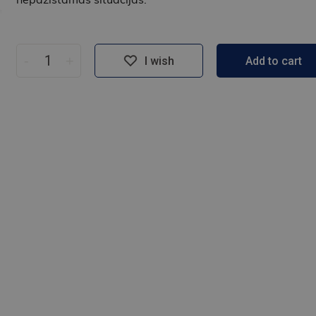
-
+
I wish
Add to cart