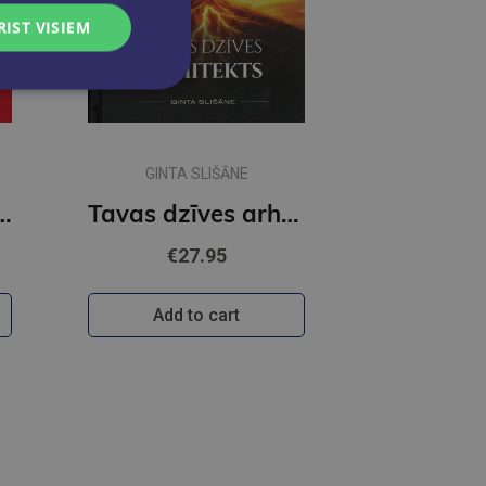
RIST VISIEM
GINTA SLIŠĀNE
iņi nesaprot?
Tavas dzīves arhitekts
€27.95
Add to cart