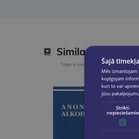
Similar products
Šajā tīmekļa
Take a look
Mēs izmantojam sī
kopīgojam informā
kuri to var apvien
jūsu pakalpojum
Strikti
nepieciešamie