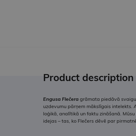
Product description
Engusa Flečera
grāmata piedāvā svaigu sk
uzdevumu pārņem mākslīgais intelekts. Aut
loģikā, analītikā un faktu zināšanā. Mūsu 
idejas – tas, ko Flečers dēvē par pirmatnē