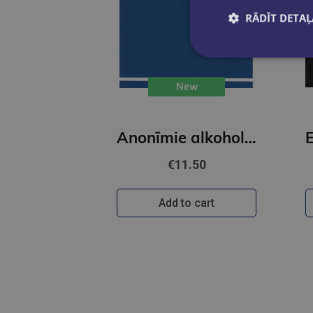
RĀDĪT DETAĻ
New
Anonīmie alkoholoķi
€11.50
Add to cart