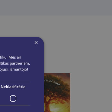
×
fiku. Mēs arī
ītikas partneriem,
pojuši, izmantojot
Neklasificētie