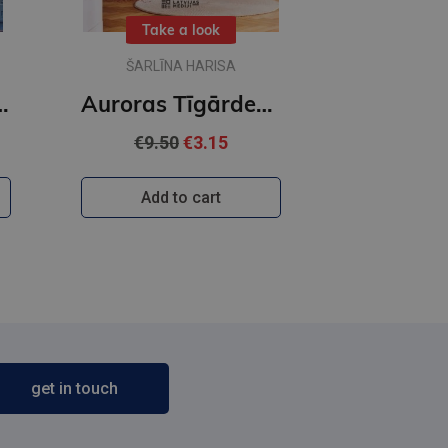
Take a look
ŠARLĪNA HARISA
as Tīgārdenas mistērijas
Auroras Tīgārdenas mistērijas. Trīs istabas un līķis
€9.50
€3.15
Add to cart
get in touch