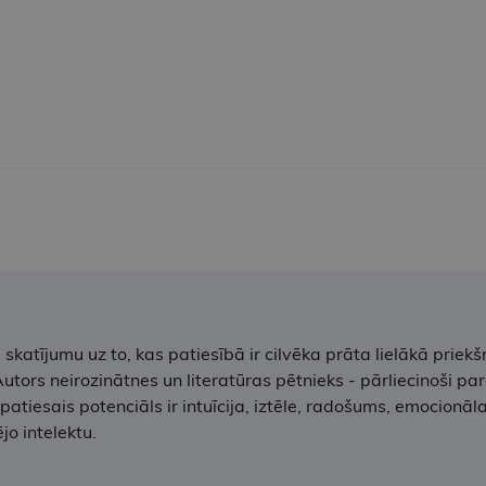
atījumu uz to, kas patiesībā ir cilvēka prāta lielākā priekš
ors neirozinātnes un literatūras pētnieks - pārliecinoši par
patiesais potenciāls ir intuīcija, iztēle, radošums, emocionā
jo intelektu.