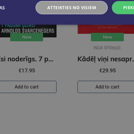
AS
ATTEIKTIES NO VISIEM
PIEK
New
New
INGA SPRIŅĢE
Esi noderīgs. 7 padomi dzīvei
Kādēļ v
€17.95
€29.95
Add to cart
Add to cart