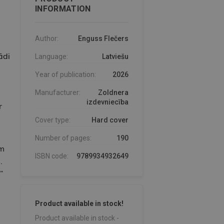
INFORMATION
Author:
Enguss Flečers
ādi
Language:
Latviešu
Year of publication:
2026
Manufacturer:
Zoldnera
izdevniecība
r
Cover type:
Hard cover
Number of pages:
190
em
ISBN code:
9789934932649
.
”
Product available in stock!
Product available in stock -