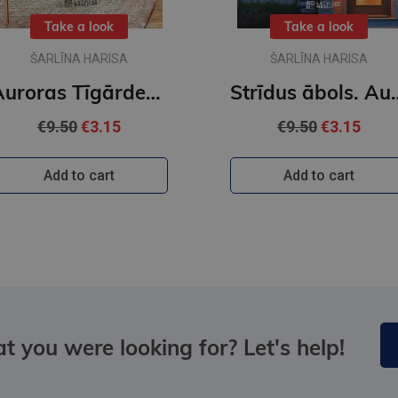
Take a look
Take a look
ŠARLĪNA HARISA
ŠARLĪNA HARISA
Auroras Tīgārdenas mistērijas. Slepkavība lasītāju klubā. Vakara detektīvs
Strīdus ābols. Auror
€9.50
€3.15
€9.50
€3.15
Add to cart
Add to cart
t you were looking for? Let's help!