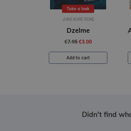
Take a look
JUNS KORE ROKE
Dzelme
€7.95
€3.00
Add to cart
Didn't find wha