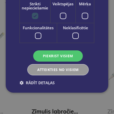
Take a look
Strikti
Veiktspējas
Mērķa
nepieciešamie
Funkcionalitātes
Neklasificētie
PIEKRIST VISIEM
ATTEIKTIES NO VISIEM
RĀDĪT DETAĻAS
ļiem STABILO EASYgraph S | HB Metallic zaļš
Zīmulis labročiem STABILO EASYgraph S | metallic graphit HB