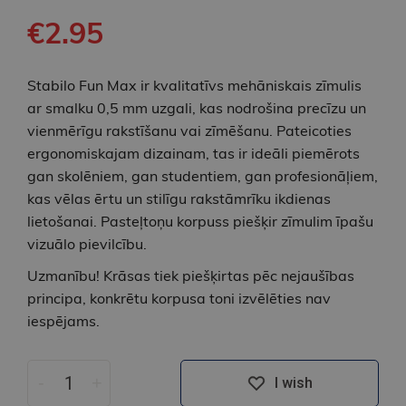
€2.95
Stabilo Fun Max ir kvalitatīvs mehāniskais zīmulis
ar smalku 0,5 mm uzgali, kas nodrošina precīzu un
vienmērīgu rakstīšanu vai zīmēšanu. Pateicoties
ergonomiskajam dizainam, tas ir ideāli piemērots
gan skolēniem, gan studentiem, gan profesionāļiem,
kas vēlas ērtu un stilīgu rakstāmrīku ikdienas
lietošanai. Pasteļtoņu korpuss piešķir zīmulim īpašu
vizuālo pievilcību.
Uzmanību! Krāsas tiek piešķirtas pēc nejaušības
principa, konkrētu korpusa toni izvēlēties nav
iespējams.
-
+
I wish