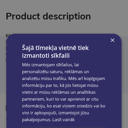
Product description
Kāpēc izvēlēties Stabilo Fun Max mehānisko zīmuli?
×
Šis zīmulis apvieno funkcionalitāti, kvalitāti un modernu dizainu,
Šajā tīmekļa vietnē tiek
padarot to par lielisku izvēli ikdienas rakstīšanai un radošiem
darbiem. Stabilo ir uzticams zīmols, kas garantē ērtu un
izmantoti sīkfaili
ilgmūžīgu lietošanu.
Mēs izmantojam sīkfailus, lai
personalizētu saturu, reklāmas un
analizētu mūsu trafiku. Mēs arī kopīgojam
informāciju par to, kā jūs lietojat mūsu
vietni ar mūsu reklāmas un analītikas
partneriem, kuri to var apvienot ar citu
informāciju, ko esat viņiem sniedzis vai ko
viņi ir apkopojuši, izmantojot jūsu
Similar products
pakalpojumus.
Lasīt vairāk