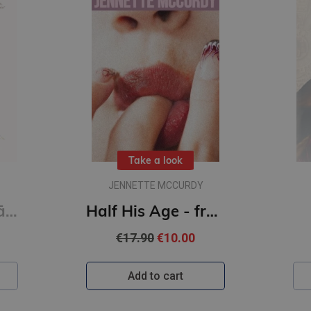
Take a look
JENNETTE MCCURDY
Ultra - pārstrādāta cilvēce
Half His Age - from the author of I'm Glad My Mom Died
€17.90
€10.00
Add to cart