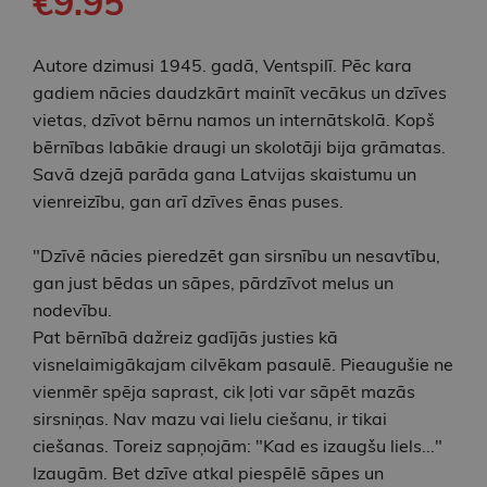
€9.95
Autore dzimusi 1945. gadā, Ventspilī. Pēc kara
gadiem nācies daudzkārt mainīt vecākus un dzīves
vietas, dzīvot bērnu namos un internātskolā. Kopš
bērnības labākie draugi un skolotāji bija grāmatas.
Savā dzejā parāda gana Latvijas skaistumu un
vienreizību, gan arī dzīves ēnas puses.
"Dzīvē nācies pieredzēt gan sirsnību un nesavtību,
gan just bēdas un sāpes, pārdzīvot melus un
nodevību.
Pat bērnībā dažreiz gadījās justies kā
visnelaimigākajam cilvēkam pasaulē. Pieaugušie ne
vienmēr spēja saprast, cik ļoti var sāpēt mazās
sirsniņas. Nav mazu vai lielu ciešanu, ir tikai
ciešanas. Toreiz sapņojām: "Kad es izaugšu liels..."
Izaugām. Bet dzīve atkal piespēlē sāpes un