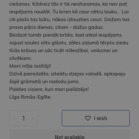
ciešanas. Kādreiz tās ir tik neizturamas, ka nav pat
iespējams raudāt. Tu brien kā caur nātru lauku... Lai
cik plašs tas būtu, nākas izlauzties cauri. Dažam tas
prasa pāris dienas, citam - dažus gadus.
Beidzot tomēr pienāk brīdis, kad atkal iespējams
sajust saules silto glāstu, zāles zaļumā tērpto ziedu
tīrās krāsas un sāc ticēt mīlestībai, veiksmei un
cilvēkiem.
Mani mīļie lasītāji!
Dzīvē pieredzēto, izteiktu dzejas valodā, apkopoju
šajā grāmatā un nododu jums.
Paldies visiem, kuri man palīdzēja!
Līga Rimša-Eglīte
-
+
I wish
Not available