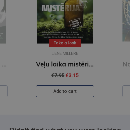
DENS BRAUNS
Veļu laika mistērija. Vakara romāns
Noslēpumu noslēpums
€35.95
Add to cart