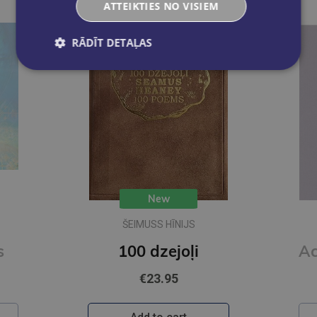
ATTEIKTIES NO VISIEM
RĀDĪT DETAĻAS
New
LINDA MENCE
Acij ir maza kabatiņa
€15.95