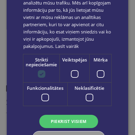
analizētu mūsu trafiku. Mēs arī kopīgojam
within 2-5 working days.
informāciju par to, kā jūs lietojat mūsu
vietni ar mūsu reklāmas un analītikas
partneriem, kuri to var apvienot ar citu
informāciju, ko esat viņiem sniedzis vai ko
Share on social networks:
viņi ir apkopojuši, izmantojot jūsu
pakalpojumus.
Lasīt vairāk
Strikti
Veiktspējas
Mērķa
nepieciešamie
Funkcionalitātes
Neklasificētie
Similar products
Take a look
PIEKRIST VISIEM