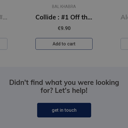
BAL KHABRA
Say You Swear: #1 Boys of Avix series : The smash-hit TikTok sensation
Collide : #1 Off the Ice series
€9.90
Add to cart
Didn't find what you were looking
for? Let's help!
get in touch