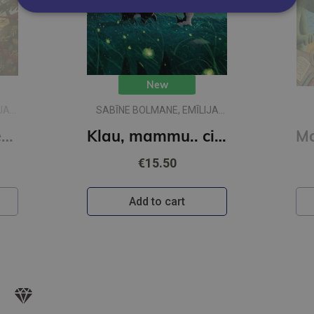
New
JA
SABĪNE BOLMANE, EMĪLIJA
DŽUBAKA
Klau, tēti.. vai desmit ir daudz?
Klau, mammu.. ciik liela ir pasaule?
€15.50
Add to cart