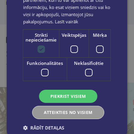
partneriem, kuri to var apvienot ar citu
No angļu valodas tulkojusi un atdzejojusi Ilona Ozoliņa-Čiu
informāciju, ko esat viņiem sniedzis vai ko
viņi ir apkopojuši, izmantojot jūsu
pakalpojumus.
Lasīt vairāk
Strikti
Veiktspējas
Mērķa
nepieciešamie
Similar products
Funkcionalitātes
Neklasificētie
Take a look
PIEKRIST VISIEM
ATTEIKTIES NO VISIEM
RĀDĪT DETAĻAS