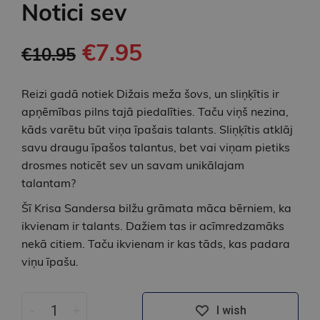
Notici sev
€7.95
€10.95
Reizi gadā notiek Dižais meža šovs, un sliņķītis ir
apņēmības pilns tajā piedalīties. Taču viņš nezina,
kāds varētu būt viņa īpašais talants. Sliņķītis atklāj
savu draugu īpašos talantus, bet vai viņam pietiks
drosmes noticēt sev un savam unikālajam
talantam?
Šī Krisa Sandersa bilžu grāmata māca bērniem, ka
ikvienam ir talants. Dažiem tas ir acīmredzamāks
nekā citiem. Taču ikvienam ir kas tāds, kas padara
viņu īpašu.
-
+
I wish