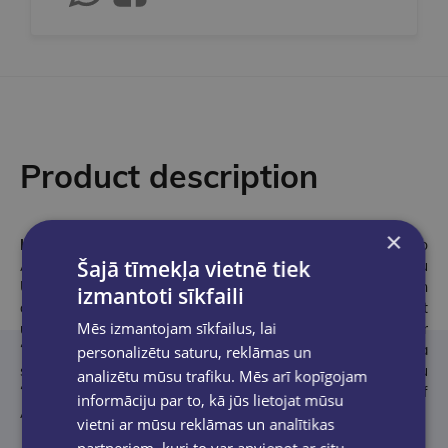
Product description
×
Kriss Sanderss
ir bērnu grāmatu autors un ilustrators no
Šajā tīmekļa vietnē tiek
Apvienotās Karalistes, ieguvis ilustrācijas bakalaura grādu
University of Northampton. Kā ilustrators viņš strādā gan
izmantoti sīkfaili
digitāli, gan tradicionāli, savos darbos izmantojot iztēli, pievēršot
Mēs izmantojam sīkfailus, lai
uzmanību detaļām un atmosfērai, kā arī labprāt ietver
“pārspīlētu fiziku” (exaggerated physics) – tas ir viens no viņa
personalizētu saturu, reklāmas un
stila elementiem. Pirms šīs grāmatas viņš debitēja ar grāmatu
analizētu mūsu trafiku. Mēs arī kopīgojam
“Wish” (2019). K.Sanderss ir arī pasniedzējs Northern School of
informāciju par to, kā jūs lietojat mūsu
Art.
vietni ar mūsu reklāmas un analītikas