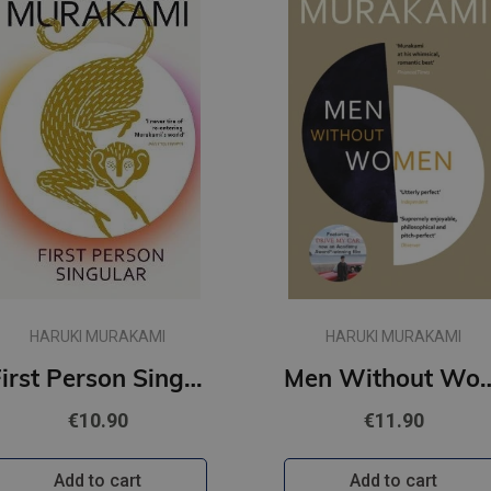
HARUKI MURAKAMI
HARUKI MURAKAMI
First Person Singular : mind-bending new collection of short stories
Men Withou
€10.90
€11.90
Add to cart
Add to cart