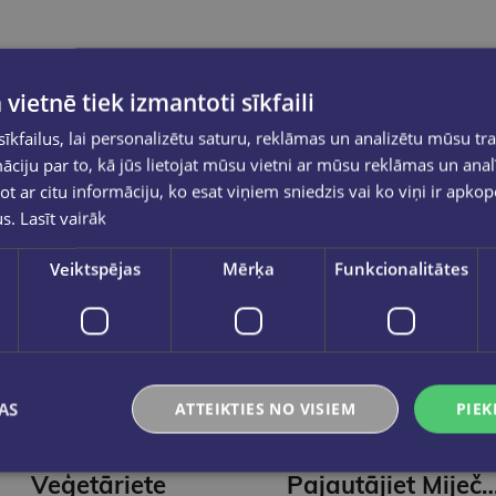
 vietnē tiek izmantoti sīkfaili
kfailus, lai personalizētu saturu, reklāmas un analizētu mūsu tra
ciju par to, kā jūs lietojat mūsu vietni ar mūsu reklāmas un anal
ot ar citu informāciju, ko esat viņiem sniedzis vai ko viņi ir apko
us.
Lasīt vairāk
Veiktspējas
Mērķa
Funkcionalitātes
New
New
AS
ATTEIKTIES NO VISIEM
PIEK
GANGA HANA
JEVHEŅIJA KUZŅECOVA
Veģetāriete
Pajautājiet Mij