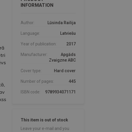
INFORMATION
Author:
Lūsinda Railija
Language:
Latviešu
Year of publication:
2017
rā
tri
Manufacturer:
Apgāds
Zvaigzne ABC
ēvs
Cover type:
Hard cover
Number of pages:
445
tā,
nav
ISBN code:
9789934071171
kss
This item is out of stock
Leave your e-mail and you