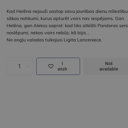
Kad Helēna nejauši sastop savu jaunības dienu mīlestību
sākas notikumi, kurus apturēt vairs nav iespējams. Gan
Helēna, gan Alekss saprot: kad tiks atklāti Pandoras sen
noslēpumi, nekas vairs nebūs, kā bijis...
No angļu valodas tulkojusi Ligita Lanceniece.
I
Not
-
+
wish
available