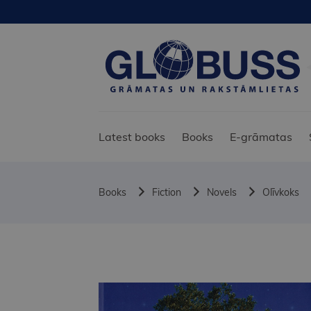
Latest books
Books
E-grāmatas
Books
Fiction
Novels
Olīvkoks