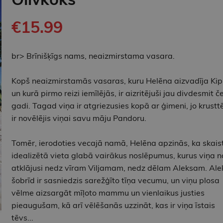
€15.99
br> Brīnišķīgs nams, neaizmirstama vasara.
Kopš neaizmirstamās vasaras, kuru Helēna aizvadīja Kip
un kurā pirmo reizi iemīlējās, ir aizritējuši jau divdesmit če
gadi. Tagad viņa ir atgriezusies kopā ar ģimeni, jo krustt
ir novēlējis viņai savu māju Pandoru.
Tomēr, ierodoties vecajā namā, Helēna apzinās, ka skais
idealizētā vieta glabā vairākus noslēpumus, kurus viņa 
atklājusi nedz vīram Viljamam, nedz dēlam Aleksam. Ale
šobrīd ir sasniedzis sarežģīto tīņa vecumu, un viņu plosa
vēlme aizsargāt mīļoto mammu un vienlaikus justies
pieaugušam, kā arī vēlēšanās uzzināt, kas ir viņa īstais
tēvs...