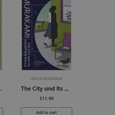
HARUKI MURAKAMI
t Women
The City and Its Uncertain Walls (paperback, s)
€11.90
Add to cart