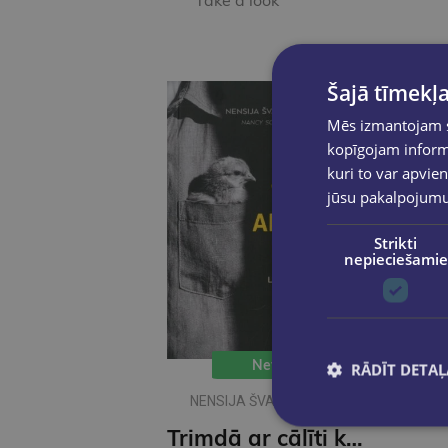
Take a look
Šajā tīmekļa
Mēs izmantojam sī
kopīgojam informā
kuri to var apvien
jūsu pakalpojum
Strikti
nepieciešamie
New
RĀDĪT DETAĻ
NENSIJA ŠVARCKOPFA -
ŽARMINA
Trimdā ar cālīti kabatā