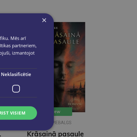
×
fiku. Mēs arī
ītikas partneriem,
pojuši, izmantojot
Neklasificētie
New
RIST VISIEM
IKARS PIEBALGS
ečkai
Krāsainā pasaule