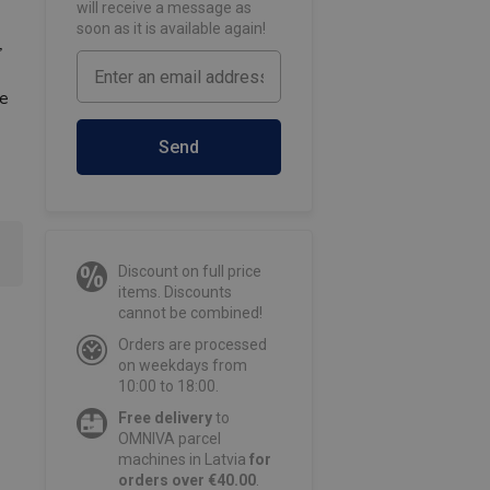
will receive a message as
soon as it is available again!
,
ie
Send
Discount on full price
items. Discounts
cannot be combined!
Orders are processed
on weekdays from
10:00 to 18:00.
Free delivery
to
OMNIVA parcel
machines in Latvia
for
orders over €40.00
.