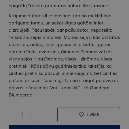
epigrāfu,"raksta grāmatas autore Ilze Jansone.
Krājuma stāstos Ilze Jansone turpina meklēt īsto
garīguma formu, un sekot viņas gaitām ir ļoti
aizraujoši. Taču labāk par pašu autori nepateikt:
“Visas šīs sejas ir manas. Manas sejas, kas atstātas
baznīcās, aulās, zālēs, pasaules pilsētās, gultās,
automašīnās, dzīvokļos, ģimenes Ziemassvētkos,
visas sejas ir pazīstamas, visas - zināmas, visas -
pretinieki. Kāds dāņu gudrinieks tika rakstījis, ka
cīnīties pret visu pasauli ir mierinājums, bet cīnīties
pašam ar sevi - šausmīgi. Un arī staigāt pa dzīvi uz
galvas ir šausmīgi. Vai - komiski,” - tā Gundega
Blumberga.
-
+
I wish