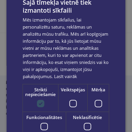
Šajā tīmekļa vietnē tiek
izmantoti sīkfaili
Mēs izmantojam sīkfailus, lai
personalizētu saturu, reklāmas un
analizētu mūsu trafiku. Mēs arī kopīgojam
informāciju par to, kā jūs lietojat mūsu
vietni ar mūsu reklāmas un analītikas
partneriem, kuri to var apvienot ar citu
Product description
informāciju, ko esat viņiem sniedzis vai ko
viņi ir apkopojuši, izmantojot jūsu
pakalpojumus.
Lasīt vairāk
Ilze Jansone (1982)
literatūrā ienākusi pirms divdesmit gadiem
ar garstāstu
Viņpus stikla.
Līdz šim laisti klajā četri
Strikti
Veiktspējas
Mērķa
nepieciešamie
romāni:
Insomnia
(2010),
Vienīgais
(2015),
Vīru
lietas
(2020),
Pasaules troksnis
(2025) un stāstu
krājums
Umurkumurs jeb Ardievas feminismam
(2013). Ieguvusi
doktora grādu teoloģijā un reliģiju zinātnē.
Funkcionalitātes
Neklasificētie