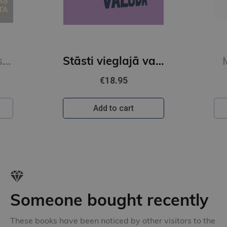
Franas Lībovicas lasāmgrāmata
Stāsti vieglajā valodā 3. grāmata
€18.95
Add to cart
Someone bought recently
These books have been noticed by other visitors to the