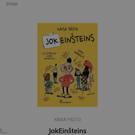
page
KAISA PĀSTO
Grāmatzīme GLOBUSS - Ruds kaķis
JokEinšteins