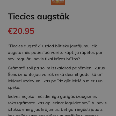
Tiecies augstāk
€20.95
“Tiecies augstāk” uzdod būtisku jautājumu: cik
augstu mēs patiesībā varētu kāpt, ja rūpētos par
sevi regulāri, nevis tikai krīzes brīžos?
Grāmatā soli pa solim izskaidroti paņēmieni, kurus
Šons izmanto jau vairāk nekā desmit gadu, kā arī
iekļauti uzdevumi, kas palīdz gūt iekšējo mieru un
spēku.
Iedvesmojoša, mūsdienīga garīgās izaugsmes
rokasgrāmata, kas apliecina: ieguldot sevī, tu nevis
iztukšo enerģijas krājumus, bet gan iegūsti jaudu,
kas palīdz sasniegt dzīves augstākās virsotnes.