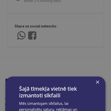
within 2-5 working days.
Share on social networks:
Product description
×
Šajā tīmekļa vietnē tiek
izmantoti sīkfaili
Šons Andersons
(Sean Anderson)
ir viens no šobrīd
Mēs izmantojam sīkfailus, lai
pazīstamākajiem hiphopa māksliniekiem, aktīvs uzņēmējs un
personalizētu saturu, reklāmas un
filantrops.