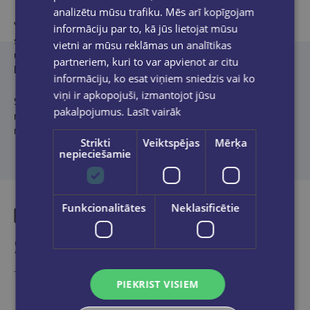
analizētu mūsu trafiku. Mēs arī kopīgojam
Viņš ir nodibinājis Sean Anderson Foundation – fondu, kas
informāciju par to, kā jūs lietojat mūsu
sniedz atbalstu jauniešu emocionālās labsajūtas veicināšanas
vietni ar mūsu reklāmas un analītikas
un līderības prasmju apguves projektiem, kā arī programmām,
partneriem, kuri to var apvienot ar citu
kas nodrošina vienlīdzīgu piekļuvi izglītībai.
informāciju, ko esat viņiem sniedzis vai ko
viņi ir apkopojuši, izmantojot jūsu
Šons izmanto savu plašo auditoriju sociālajos tīklos, lai atklāti
pakalpojumus.
Lasīt vairāk
runātu par garīgo veselību un pašizaugsmi, iedvesmojot
miljoniem sekotāju visā pasaulē.
Strikti
Veiktspējas
Mērķa
nepieciešamie
Funkcionalitātes
Neklasificētie
Similar products
Take a look
PIEKRIST VISIEM