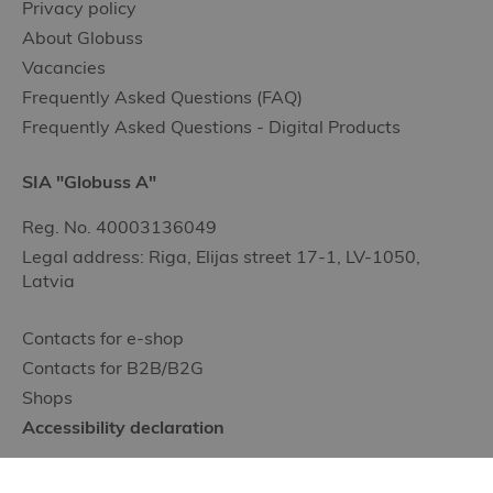
Privacy policy
About Globuss
Vacancies
Frequently Asked Questions (FAQ)
Frequently Asked Questions - Digital Products
SIA "Globuss A"
Reg. No. 40003136049
Legal address: Riga, Elijas street 17-1, LV-1050,
Latvia
Contacts for e-shop
Contacts for B2B/B2G
Shops
Accessibility declaration