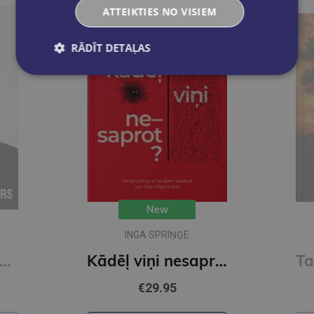
ATTEIKTIES NO VISIEM
RĀDĪT DETAĻAS
New
INGA SPRIŅĢE
si noderīgs. 7 padomi dzīvei
Kādēļ viņi nesaprot?
€29.95