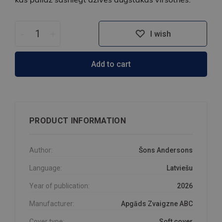
-
+
I wish
Add to cart
PRODUCT INFORMATION
Author:
Šons Andersons
Language:
Latviešu
Year of publication:
2026
Manufacturer:
Apgāds Zvaigzne ABC
Cover type:
Soft cover