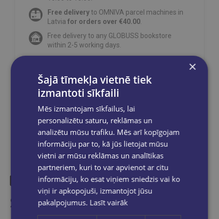
Free delivery
to OMNIVA parcel machines in
Latvia
for orders over €40.00
.
Free delivery to any GLOBUSS bookstore
within 2-5 working days.
×
Šajā tīmekļa vietnē tiek
izmantoti sīkfaili
Share on social networks:
Mēs izmantojam sīkfailus, lai
personalizētu saturu, reklāmas un
analizētu mūsu trafiku. Mēs arī kopīgojam
informāciju par to, kā jūs lietojat mūsu
vietni ar mūsu reklāmas un analītikas
partneriem, kuri to var apvienot ar citu
informāciju, ko esat viņiem sniedzis vai ko
viņi ir apkopojuši, izmantojot jūsu
Similar products
pakalpojumus.
Lasīt vairāk