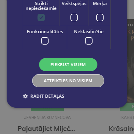
Take a look
Strikti
Veiktspējas
Mērķa
nepieciešamie
Funkcionalitātes
Neklasificētie
PIEKRIST VISIEM
ATTEIKTIES NO VISIEM
RĀDĪT DETAĻAS
New
A
IKARS PIEBALGS
Pajautājiet Miječkai
Krāsainā pasaule