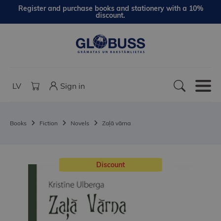
Register and purchase books and stationery with a 10%
discount.
LV
Sign in
Books
Fiction
Novels
Zaļā vārna
Discount