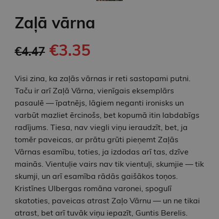
Zaļā vārna
€3.35
€4.47
Visi zina, ka zaļās vārnas ir reti sastopami putni.
Taču ir arī Zaļā Vārna, vienīgais eksemplārs
pasaulē — īpatnējs, lāgiem neganti ironisks un
varbūt mazliet ērcinošs, bet kopumā itin labdabīgs
radījums. Tiesa, nav viegli viņu ieraudzīt, bet, ja
tomēr paveicas, ar prātu grūti pieņemt Zaļās
Vārnas esamību, toties, ja izdodas arī tas, dzīve
mainās. Vientuļie vairs nav tik vientuļi, skumjie — tik
skumji, un arī esamība rādās gaišākos toņos.
Kristīnes Ulbergas romāna varonei, spogulī
skatoties, paveicas atrast Zaļo Vārnu — un ne tikai
atrast, bet arī tuvāk viņu iepazīt, Guntis Berelis.