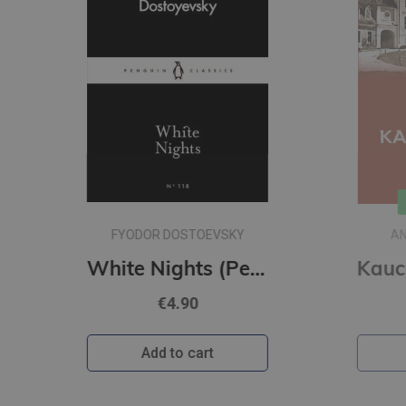
New
ANDRIS GRĪNBERGS
White Nights (Penguin Little Black Classics)
Kaucmindes pakavs
€12.50
Add to cart