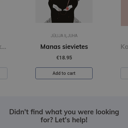
New
ANDRIS GRĪNBERGS
s
Kaucmindes pakavs
€12.50
Add to cart
Didn't find what you were looking
for? Let's help!