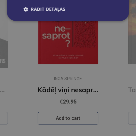
RĀDĪT DETAĻAS
GINTA SLIŠĀNE
Kādēļ viņi nesaprot?
Tavas dzīves arhitekts
€27.95
Add to cart