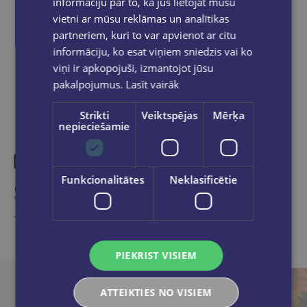
informāciju par to, kā jūs lietojat mūsu
vietni ar mūsu reklāmas un analītikas
partneriem, kuri to var apvienot ar citu
Share on social networks:
informāciju, ko esat viņiem sniedzis vai ko
viņi ir apkopojuši, izmantojot jūsu
pakalpojumus.
Lasīt vairāk
Strikti
Veiktspējas
Mērķa
nepieciešamie
Funkcionalitātes
Neklasificētie
Similar products
Take a look
PIEKRIST VISIEM
ATTEIKTIES NO VISIEM