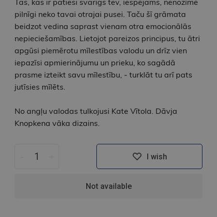
Tas, kas ir patiesi svarīgs tev, iespējams, nenozīmē
pilnīgi neko tavai otrajai pusei. Taču šī grāmata
beidzot vedina saprast vienam otra emocionālās
nepieciešamības. Lietojot pareizos principus, tu ātri
apgūsi piemērotu mīlestības valodu un drīz vien
iepazīsi apmierinājumu un prieku, ko sagādā
prasme izteikt savu mīlestību, - turklāt tu arī pats
jutīsies mīlēts.
No angļu valodas tulkojusi Kate Vītola. Dāvja
Knopkena vāka dizains.
-
+
I wish
Not available