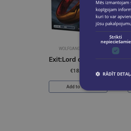
Mēs izmantojam sī
kopīgojam informā
kuri to var apvien
jūsu pakalpojum
Strikti
nepieciešamie
WOLFGANG KRAMER
Exit:Lord of the Rings LV
€18.95
RĀDĪT DETAĻ
Add to cart