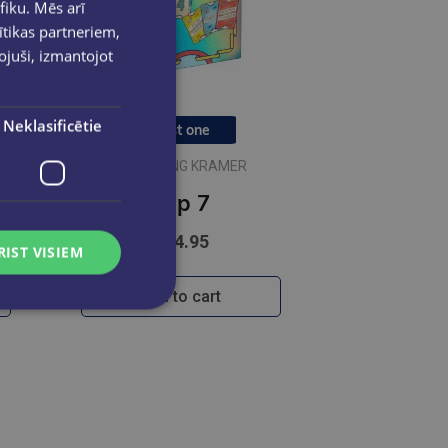
fiku. Mēs arī
ītikas partneriem,
pojuši, izmantojot
Neklasificētie
Last one
WOLFGANG KRAMER
Flip 7
€14.95
RIST VISIEM
Add to cart