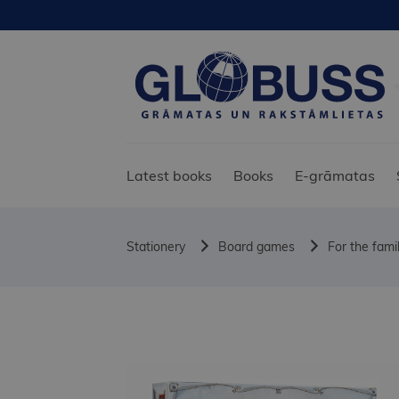
Latest books
Books
E-grāmatas
Stationery
Board games
For the fami