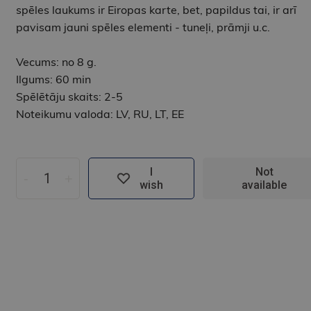
spēles laukums ir Eiropas karte, bet, papildus tai, ir arī
pavisam jauni spēles elementi - tuneļi, prāmji u.c.
Vecums: no 8 g.
Ilgums: 60 min
Spēlētāju skaits: 2-5
Noteikumu valoda: LV, RU, LT, EE
I
Not
-
+
wish
available