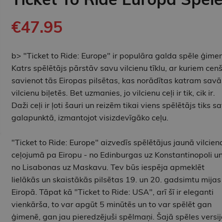
€47.95
b> "Ticket to Ride: Europe" ir populāra galda spēle ģimen
Katrs spēlētājs pārstāv savu vilcienu tīklu, ar kuriem cen
savienot tās Eiropas pilsētas, kas norādītas katram savā
vilcienu biļetēs. Bet uzmanies, jo vilcienu ceļi ir tik, cik ir.
Daži ceļi ir ļoti šauri un reizēm tikai viens spēlētājs tiks s
galapunktā, izmantojot visizdevīgāko ceļu.
"Ticket to Ride: Europe" aizvedīs spēlētājus jaunā vilcien
ceļojumā pa Eiropu - no Edinburgas uz Konstantinopoli u
no Lisabonas uz Maskavu. Tev būs iespēja apmeklēt
lielākās un skaistākās pilsētas 19. un 20. gadsimtu mijas
Eiropā. Tāpat kā "Ticket to Ride: USA", arī šī ir eleganti
vienkārša, to var apgūt 5 minūtēs un to var spēlēt gan
ģimenē, gan jau pieredzējuši spēlmaņi. Šajā spēles versi