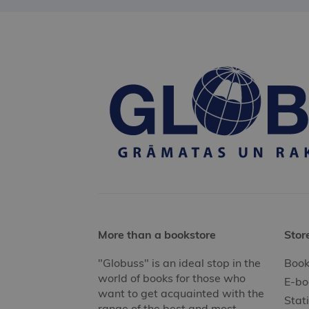
More than a bookstore
Stor
"Globuss" is an ideal stop in the
Book
world of books for those who
E-bo
want to get acquainted with the
Stat
range of the best and most