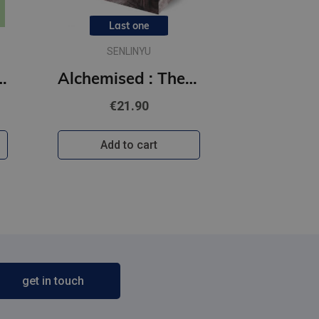
Last one
SENLINYU
 Off the Ice series
Alchemised : The global fantasy sensation with exclusive features
€21.90
Add to cart
get in touch