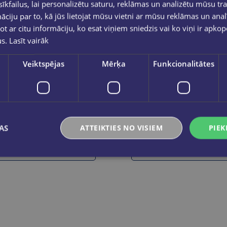
kfailus, lai personalizētu saturu, reklāmas un analizētu mūsu tra
ciju par to, kā jūs lietojat mūsu vietni ar mūsu reklāmas un anal
ot ar citu informāciju, ko esat viņiem sniedzis vai ko viņi ir apko
us.
Lasīt vairāk
Veiktspējas
Mērķa
Funkcionalitātes
ModernO!
eShop
€18.95
€34.95
AS
ATTEIKTIES NO VISIEM
PIEK
Add to cart
Add to cart