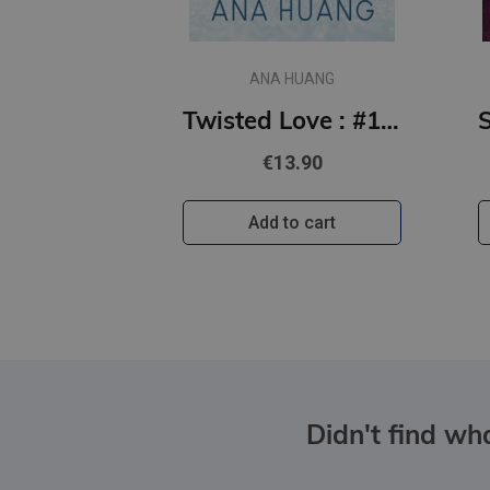
ANA HUANG
Twisted Love : #1 Twisted series - the TikTok sensation! Fall into a world of addictive romance...
€13.90
Add to cart
Didn't find wha