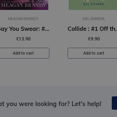
MEAGAN BRANDY
BAL KHABRA
Say You Swear: #1 Boys of Avix series : The smash-hit TikTok sensation
Collide : #1
€13.90
€9.90
Add to cart
Add to cart
t you were looking for? Let's help!