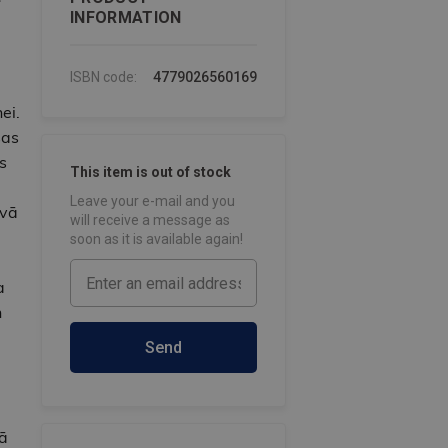
INFORMATION
ISBN code:
4779026560169
ei.
šas
s
This item is out of stock
Leave your e-mail and you
avā
will receive a message as
soon as it is available again!
a
n
Send
jā