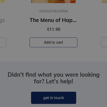
HISASHI KASHIWAI
gs
The Menu of Happiness
€11.90
Add to cart
Didn't find what you were looking
for? Let's help!
get in touch