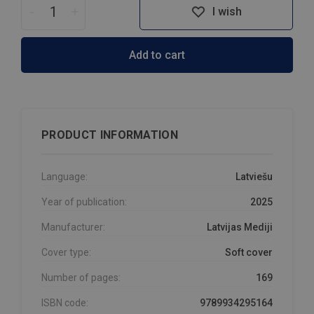
-
+
I wish
Add to cart
PRODUCT INFORMATION
Language:
Latviešu
Year of publication:
2025
Manufacturer:
Latvijas Mediji
Cover type:
Soft cover
Number of pages:
169
ISBN code:
9789934295164