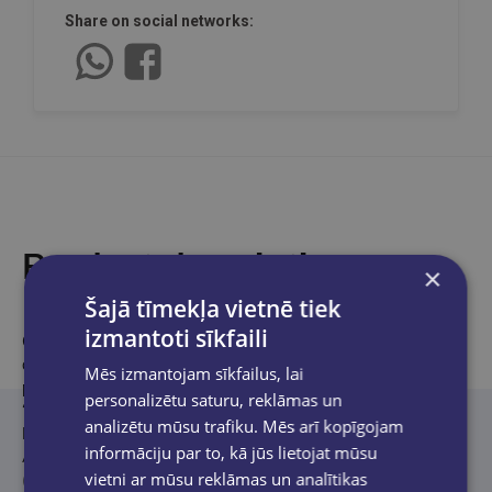
Share on social networks:
Product description
×
Šajā tīmekļa vietnē tiek
izmantoti sīkfaili
Grāmatu veido materiāli no “Latvijas Avīzes” tematiskajām
avīzēm “Vasaras puķu avīze”, “Vasaras puķu dārzs”, “Vasaras
Mēs izmantojam sīkfailus, lai
puķu dārzs 2” (autore Anita Onkele), tematiskā žurnāla
personalizētu saturu, reklāmas un
“Padoms rokā” izdevumiem “Puķupodu dārzs” (autore Ilma
analizētu mūsu trafiku. Mēs arī kopīgojam
Nereta), “Kaitēkļi un slimības” (autores Laura Ozoliņa-Pole,
informāciju par to, kā jūs lietojat mūsu
Anitra Lestlande, Inta Jakobija, Edīte Jākobsone), “Sēklas. Sēja”
vietni ar mūsu reklāmas un analītikas
(autore Mārīte Gailīte).