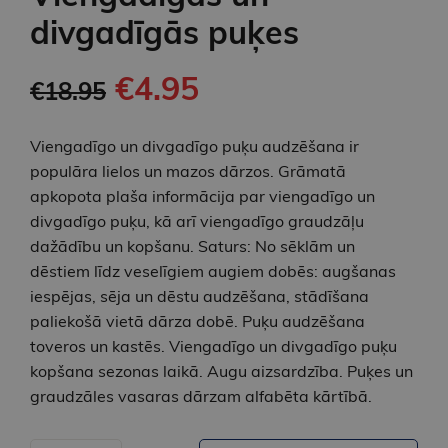
divgadīgās puķes
€4.95
€18.95
Viengadīgo un divgadīgo puķu audzēšana ir
populāra lielos un mazos dārzos. Grāmatā
apkopota plaša informācija par viengadīgo un
divgadīgo puķu, kā arī viengadīgo graudzāļu
dažādību un kopšanu. Saturs: No sēklām un
dēstiem līdz veselīgiem augiem dobēs: augšanas
iespējas, sēja un dēstu audzēšana, stādīšana
paliekošā vietā dārza dobē. Puķu audzēšana
toveros un kastēs. Viengadīgo un divgadīgo puķu
kopšana sezonas laikā. Augu aizsardzība. Puķes un
graudzāles vasaras dārzam alfabēta kārtībā.