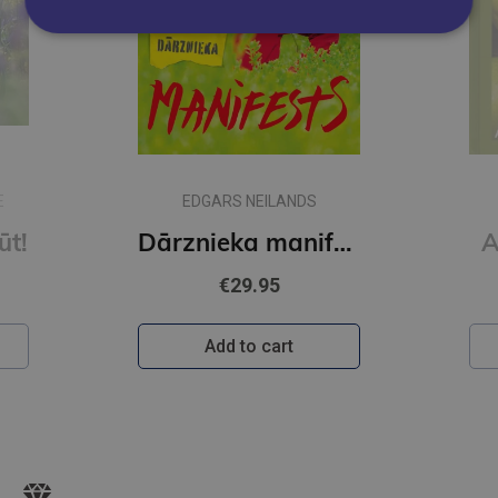
E
EDGARS NEILANDS
ūt!
Dārznieka manifests
A
€29.95
Add to cart