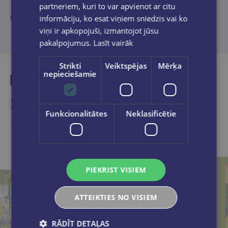
partneriem, kuri to var apvienot ar citu
Konsultante Ilma Nereta.
informāciju, ko esat viņiem sniedzis vai ko
viņi ir apkopojuši, izmantojot jūsu
pakalpojumus.
Lasīt vairāk
Strikti
Veiktspējas
Mērķa
nepieciešamie
Similar products
Funkcionalitātes
Neklasificētie
Take a look
PIEKRIST VISIEM
ATTEIKTIES NO VISIEM
RĀDĪT DETAĻAS