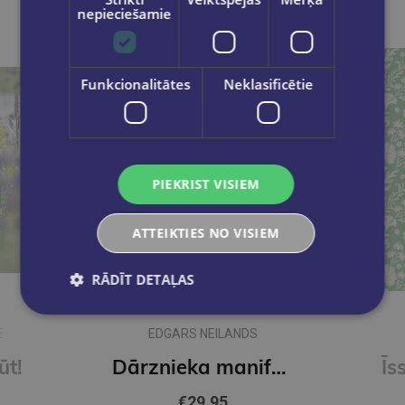
nepieciešamie
Funkcionalitātes
Neklasificētie
PIEKRIST VISIEM
ATTEIKTIES NO VISIEM
RĀDĪT DETAĻAS
E
EDGARS NEILANDS
ūt!
Dārznieka manifests
€29.95