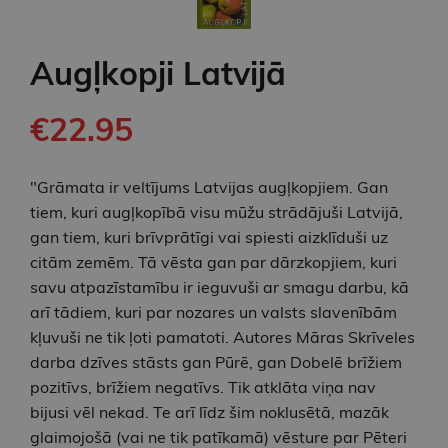
Augļkopji Latvijā
€22.95
"Grāmata ir veltījums Latvijas augļkopjiem. Gan
tiem, kuri augļkopībā visu mūžu strādājuši Latvijā,
gan tiem, kuri brīvprātīgi vai spiesti aizklīduši uz
citām zemēm. Tā vēsta gan par dārzkopjiem, kuri
savu atpazīstamību ir ieguvuši ar smagu darbu, kā
arī tādiem, kuri par nozares un valsts slavenībām
kļuvuši ne tik ļoti pamatoti. Autores Māras Skrīveles
darba dzīves stāsts gan Pūrē, gan Dobelē brīžiem
pozitīvs, brīžiem negatīvs. Tik atklāta viņa nav
bijusi vēl nekad. Te arī līdz šim noklusētā, mazāk
glaimojošā (vai ne tik patīkamā) vēsture par Pēteri