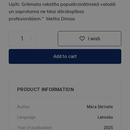
Upīti. Grāmata rakstīta populārzinātniskā valodā
un saprotama ne tikai dārzkopības
profesionāļiem." Melita Dimza
-
+
I wish
Add to cart
PRODUCT INFORMATION
Author:
Māra Skrīvele
Language:
Latviešu
Year of publication:
2025