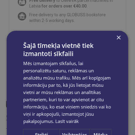
Free delivery
to OMNIVA parcel machines in
Latvia
for orders over €40.00
.
Free delivery to any GLOBUSS bookstore
within 2-5 working days.
×
Šajā tīmekļa vietnē tiek
Share on social networks:
izmantoti sīkfaili
Mēs izmantojam sīkfailus, lai
personalizētu saturu, reklāmas un
analizētu mūsu trafiku. Mēs arī kopīgojam
informāciju par to, kā jūs lietojat mūsu
vietni ar mūsu reklāmas un analītikas
partneriem, kuri to var apvienot ar citu
informāciju, ko esat viņiem sniedzis vai ko
viņi ir apkopojuši, izmantojot jūsu
Similar products
pakalpojumus.
Lasīt vairāk
Take a look
Strikti
Veiktspējas
Mērķa