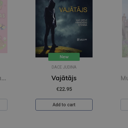
New
DACE JUDINA
Mīlīgās kapibaras. Omulīga krāsošana. Relaksējoša krāsojamā grāmata
Vajātājs
€22.95
Add to cart