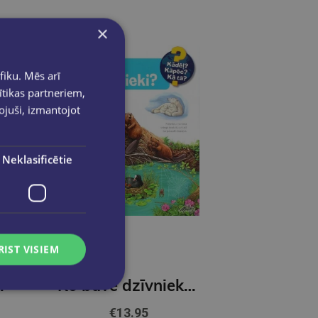
×
fiku. Mēs arī
ītikas partneriem,
pojuši, izmantojot
Neklasificētie
RIST VISIEM
dības sargā vidi
Ko būvē dzīvnieki. Kādēļ? Kāpēc? kā tā?
€13.95