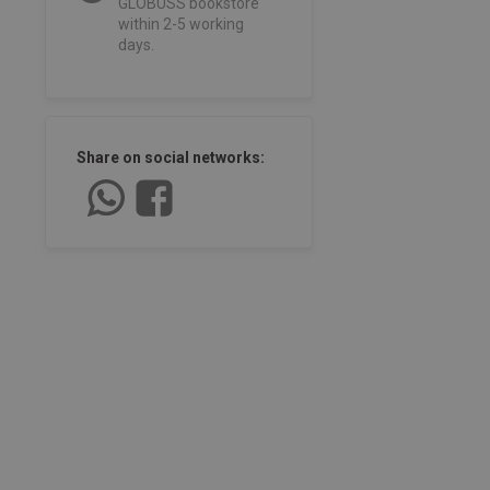
GLOBUSS bookstore
within 2-5 working
days.
Share on social networks: