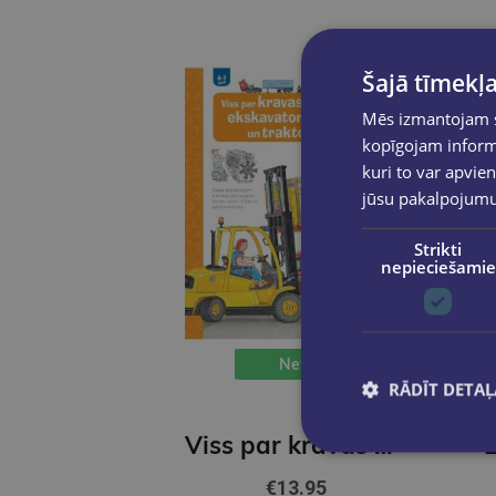
Šajā tīmekļa
Mēs izmantojam sī
kopīgojam informā
kuri to var apvien
jūsu pakalpojum
Strikti
nepieciešamie
New
RĀDĪT DETAĻ
Viss par kravas auto, ekskavatoriem un traktoriem. Kādēļ? Kāpēc? Kā tā?
€13.95