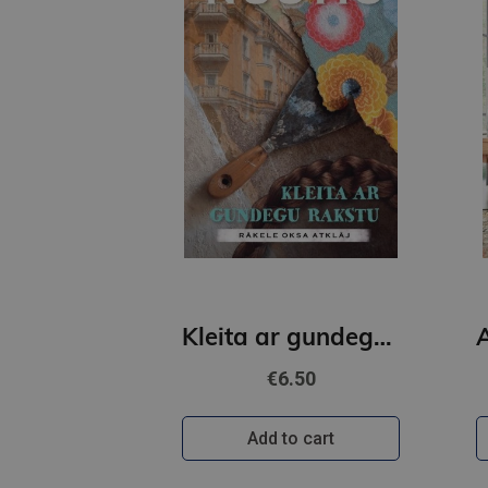
Kleita ar gundegu rakstu
€6.50
Add to cart