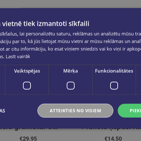
 vietnē tiek izmantoti sīkfaili
kfailus, lai personalizētu saturu, reklāmas un analizētu mūsu tra
ciju par to, kā jūs lietojat mūsu vietni ar mūsu reklāmas un anal
ot ar citu informāciju, ko esat viņiem sniedzis vai ko viņi ir apko
us.
Lasīt vairāk
Veiktspējas
Mērķa
Funkcionalitātes
AS
ATTEIKTIES NO VISIEM
PIEK
OLEKSIJS KOVALENKO
Lielā grāmata. Olimpiskās spēles
Planēta ķepās. Kā dzīvās ra
€29.95
€14.50