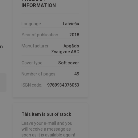
INFORMATION
Language:
Latviešu
Year of publication:
2018
un
Manufacturer:
Apgāds
Zvaigzne ABC
Cover type:
Soft cover
Number of pages:
49
ISBN code:
9789934076053
This item is out of stock
Leave your e-mail and you
will receive a message as
soon as it is available again!