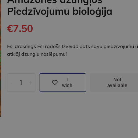
Piedzīvojumu bioloģija
€7.50
Esi drosmīgs Esi radošs Izveido pats savu piedzīvojumu 
atklāj dzungļu noslēpumu!
I
Not
-
+
wish
available