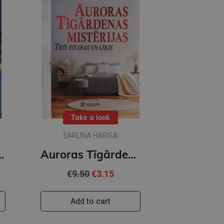
Take a look
ŠARLĪNA HARISA
as Tīgārdenas mistērijas
Auroras Tīgārdenas mistērijas. Trīs istabas un līķis
€9.50
€3.15
Add to cart