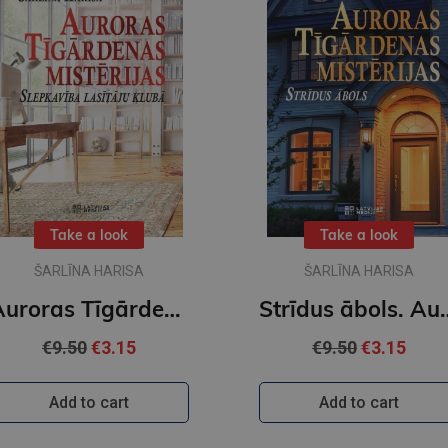
Take a look
Take a look
ŠARLĪNA HARISA
ŠARLĪNA HARISA
Auroras Tīgārdenas mistērijas. Slepkavība lasītāju klubā. Vakara detektīvs
Strīdus ābols. Auror
€9.50
€3.15
€9.50
€3.15
Add to cart
Add to cart