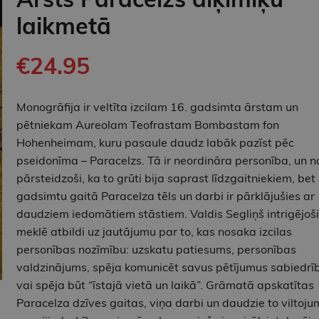
laikmetā
€24.95
Monogrāfija ir veltīta izcilam 16. gadsimta ārstam un
pētniekam Aureolam Teofrastam Bombastam fon
Hohenheimam, kuru pasaule daudz labāk pazīst pēc
pseidonīma – Paracelzs. Tā ir neordināra personība, un n
pārsteidzoši, ka to grūti bija saprast līdzgaitniekiem, bet
gadsimtu gaitā Paracelza tēls un darbi ir pārklājušies ar
daudziem iedomātiem stāstiem. Valdis Segliņš intrigējoši
meklē atbildi uz jautājumu par to, kas nosaka izcilas
personības nozīmību: uzskatu patiesums, personības
valdzinājums, spēja komunicēt savus pētījumus sabiedrī
vai spēja būt “īstajā vietā un laikā”. Grāmatā apskatītas
Paracelza dzīves gaitas, viņa darbi un daudzie to viltoju