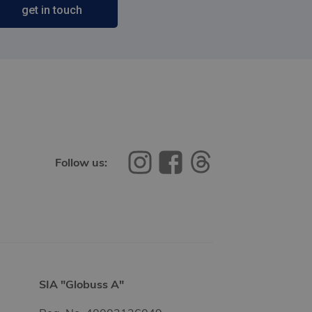
get in touch
Follow us:
SIA "Globuss A"