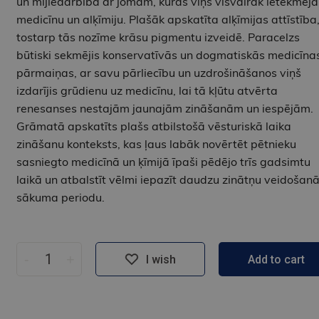
un mijiedarbība ar jomām, kuras viņš visvairāk ietekmēja
medicīnu un alķīmiju. Plašāk apskatīta alķīmijas attīstība
tostarp tās nozīme krāsu pigmentu izveidē. Paracelzs
būtiski sekmējis konservatīvās un dogmatiskās medicīna
pārmaiņas, ar savu pārliecību un uzdrošināšanos viņš
izdarījis grūdienu uz medicīnu, lai tā kļūtu atvērta
renesanses nestajām jaunajām zināšanām un iespējām.
Grāmatā apskatīts plašs atbilstošā vēsturiskā laika
zināšanu konteksts, kas ļaus labāk novērtēt pētnieku
sasniegto medicīnā un ķīmijā īpaši pēdējo trīs gadsimtu
laikā un atbalstīt vēlmi iepazīt daudzu zinātņu veidošan
sākuma periodu.
-
+
I wish
Add to cart