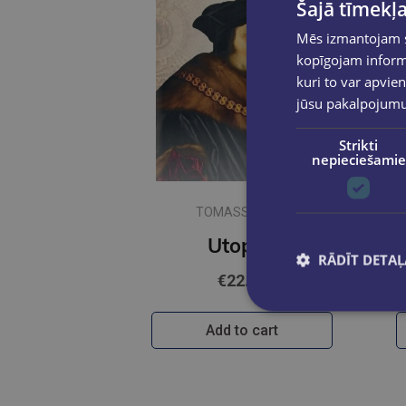
Šajā tīmekļa
Mēs izmantojam sī
kopīgojam informā
kuri to var apvien
jūsu pakalpojum
Strikti
nepieciešamie
TOMASS MORS
Utopija
RĀDĪT DETAĻ
€22.95
Add to cart