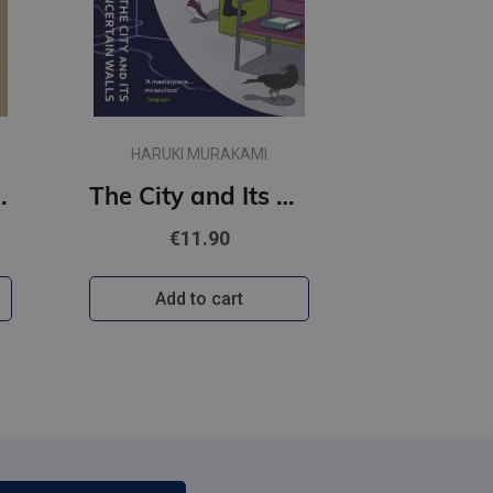
HARUKI MURAKAMI
t Women
The City and Its Uncertain Walls (paperback, s)
€11.90
Add to cart