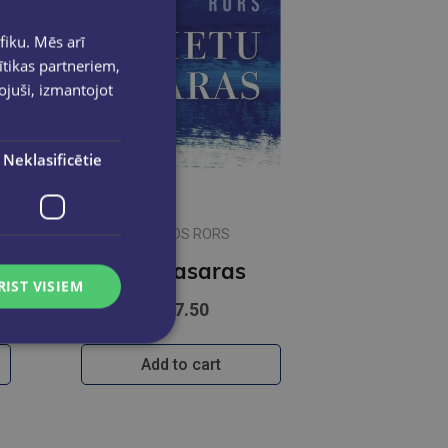
fiku. Mēs arī
ītikas partneriem,
pojuši, izmantojot
Neklasificētie
RIČARDS RORS
s
Lietu asaras
RIST VISIEM
€17.50
Add to cart