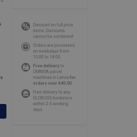
 –
,
s
Discount on full price
items. Discounts
cannot be combined!
Orders are processed
on weekdays from
10:00 to 18:00.
Free delivery
to
OMNIVA parcel
ās
machines in Latvia
for
orders over €40.00
.
Free delivery to any
GLOBUSS bookstore
within 2-5 working
days.