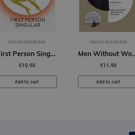
HARUKI MURAKAMI
HARUKI MURAKAMI
First Person Singular : mind-bending new collection of short stories
Men Withou
€10.90
€11.90
Add to cart
Add to cart