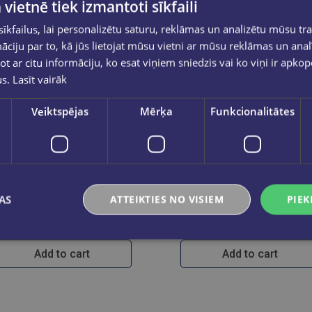
 vietnē tiek izmantoti sīkfaili
kfailus, lai personalizētu saturu, reklāmas un analizētu mūsu tra
ciju par to, kā jūs lietojat mūsu vietni ar mūsu reklāmas un anal
ot ar citu informāciju, ko esat viņiem sniedzis vai ko viņi ir apko
us.
Lasīt vairāk
Veiktspējas
Mērķa
Funkcionalitātes
Last one
RAIVIS BIČEVSKIS
MARTINS HEIDEGERS
The Function of Reality in Society
Esamība un laik
AS
ATTEIKTIES NO VISIEM
PIEK
€28.00
€28.00
Add to cart
Add to cart