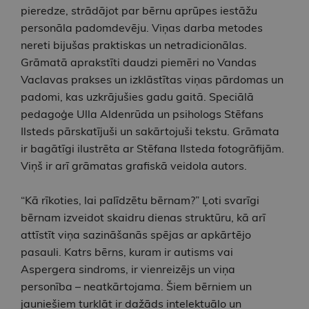
pieredze, strādājot par bērnu aprūpes iestāžu
personāla padomdevēju. Viņas darba metodes
nereti bijušas praktiskas un netradicionālas.
Grāmatā aprakstīti daudzi piemēri no Vandas
Vaclavas prakses un izklāstītas viņas pārdomas un
padomi, kas uzkrājušies gadu gaitā. Speciālā
pedagoģe Ulla Aldenrūda un psihologs Stēfans
Ilsteds pārskatījuši un sakārtojuši tekstu. Grāmata
ir bagātīgi ilustrēta ar Stēfana Ilsteda fotogrāfijām.
Viņš ir arī grāmatas grafiskā veidola autors.
“Kā rīkoties, lai palīdzētu bērnam?” Ļoti svarīgi
bērnam izveidot skaidru dienas struktūru, kā arī
attīstīt viņa sazināšanās spējas ar apkārtējo
pasauli. Katrs bērns, kuram ir autisms vai
Aspergera sindroms, ir vienreizējs un viņa
personība – neatkārtojama. Šiem bērniem un
jauniešiem turklāt ir dažāds intelektuālo un