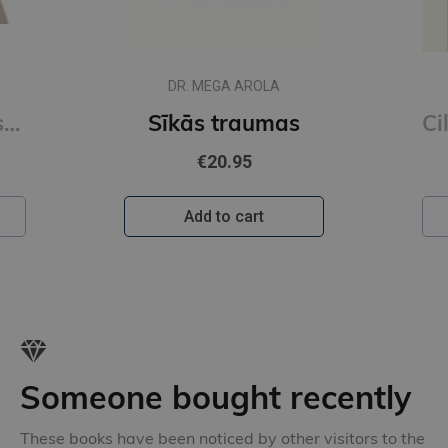
L
s
Cilvēka anatomija. Roka. Kāja
In
€27.50
Add to cart
Someone bought recently
These books have been noticed by other visitors to the