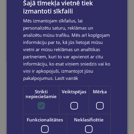
Šajā tīmekļa vietnē tiek
izmantoti sīkfaili
Mēs izmantojam sīkfailus, lai
Discount on full price items. Discounts cannot
be combined!
personalizētu saturu, reklāmas un
analizētu mūsu trafiku. Mēs arī kopīgojam
Orders are processed on weekdays from
10:00 to 18:00.
informāciju par to, kā jūs lietojat mūsu
vietni ar mūsu reklāmas un analītikas
Free delivery
to OMNIVA parcel machines in
Latvia
for orders over €40.00
.
partneriem, kuri to var apvienot ar citu
informāciju, ko esat viņiem sniedzis vai ko
Free delivery to any GLOBUSS bookstore
within 2-5 working days.
viņi ir apkopojuši, izmantojot jūsu
pakalpojumus.
Lasīt vairāk
Strikti
Veiktspējas
Mērķa
nepieciešamie
Share on social networks:
Funkcionalitātes
Neklasificētie