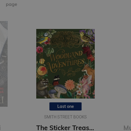
page
The Sticker Treasury of Woodland Adventures : An eclectic book of stickers for journaling, collaging
Mugursoma- Zero, anti-gravity, AGS, Flori, 43 x 29 x 21cm