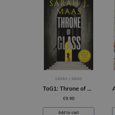
SARAH J. MAAS
ToG1: Throne of Glass: From the best-selling author of A Court of Thorns and Roses
€9.90
Add to cart