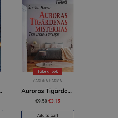
Take a look
ŠARLĪNA HARISA
as Tīgārdenas mistērijas
Auroras Tīgārdenas mistērijas. Trīs istabas un līķis
€9.50
€3.15
Add to cart