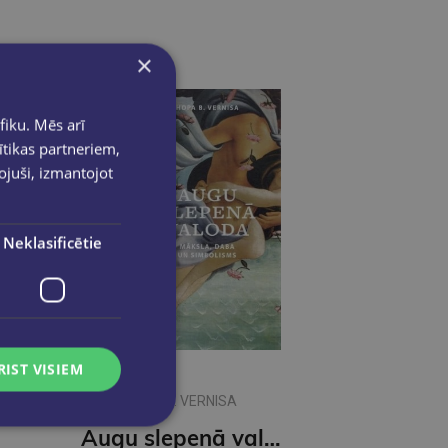
×
fiku. Mēs arī
ītikas partneriem,
pojuši, izmantojot
Neklasificētie
RIST VISIEM
HOPA B. VERNISA
Augu slepenā valoda