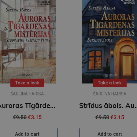
Take a look
Take a look
ŠARLĪNA HARISA
ŠARLĪNA HARISA
Auroras Tīgārdenas mistērijas. Slepkavība lasītāju klubā. Vakara detektīvs
Strīdus ābols. Auror
€9.50
€3.15
€9.50
€3.15
Add to cart
Add to cart