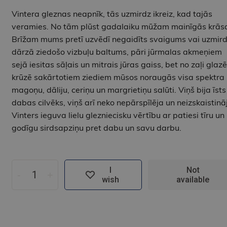
Vintera gleznas neapnīk, tās uzmirdz ikreiz, kad tajās
veramies. No tām plūst gadalaiku mūžam mainīgās krās
Brīžam mums pretī uzvēdī negaidīts svaigums vai uzmir
dārzā ziedošo vizbuļu baltums, pāri jūrmalas akmeņiem
sejā iesitas sāļais un mitrais jūras gaiss, bet no zaļi glaz
krūzē sakārtotiem ziediem mūsos noraugās visa spektra
magoņu, dāliju, ceriņu un margrietiņu salūti. Viņš bija īsts
dabas cilvēks, viņš arī neko nepārspīlēja un neizskaistinā
Vinters ieguva lielu glezniecisku vērtību ar patiesi tīru un
godīgu sirdsapziņu pret dabu un savu darbu.
I
Not
-
+
wish
available