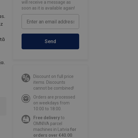
will receive a message as
soon as it is available again!
as.
dz
ētā
Send
ja.
Discount on full price
items. Discounts
cannot be combined!
Orders are processed
on weekdays from
10:00 to 18:00.
Free delivery
to
OMNIVA parcel
machines in Latvia
for
orders over €40.00
.