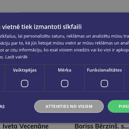
 vietnē tiek izmantoti sīkfaili
kfailus, lai personalizētu saturu, reklāmas un analizētu mūsu tra
ciju par to, kā jūs lietojat mūsu vietni ar mūsu reklāmas un anal
ot ar citu informāciju, ko esat viņiem sniedzis vai ko viņi ir apko
us.
Lasīt vairāk
Veiktspējas
Mērķa
Funkcionalitātes
Last one
AS
ATTEIKTIES NO VISIEM
PIEK
IVETA VECENĀNE
LAIMA SLAVA
Iveta Vecenāne
Boriss Bērziņš. sarunas un zīmējumi