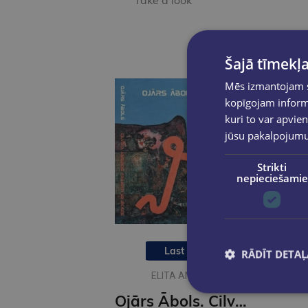
Take a look
Šajā tīmekļa
Mēs izmantojam sī
kopīgojam informā
kuri to var apvien
jūsu pakalpojum
Strikti
nepieciešamie
Last one
RĀDĪT DETAĻ
ELITA ANSONE
Ojārs Ābols. Cilvēka absurdie projekti uz zemes