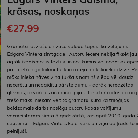
krāsas, noskaņas
€27.99
Grāmata latviešu un vācu valodā tapusi kā veltījums
Edgara Vintera simtgadei. Autoru iecere nebija fiksēt jau
agrāk izgaismotus faktus un notikumus vai nodoties apce
par pretrunīgo laikmetu, kurā ritēja mākslinieka dzīve. Pē
mākslinieka nāves viņa tukšais namiņš slēpa vēl daudz
necerētu un negaidītu pārsteigumu – agrāk neredzētas
gleznas, akvareļus un monotipijas. Tieši tur radās doma 
trešo māksliniekam veltīto grāmatu, kura kā triloģijas
beidzamais darbs noslēgs autoru kopas veltījumu
vecmeistaram simtajā gadskārtā, kas aprit 2019. gada 
septembrī. Edgars Vinters kā cilvēks un viņa daiļrade to i
pelnījuši.