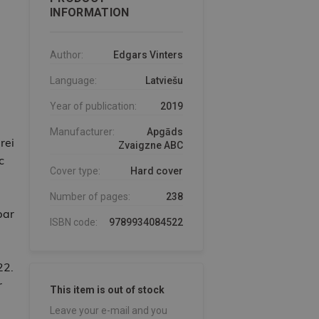
INFORMATION
Author:
Edgars Vinters
Language:
Latviešu
Year of publication:
2019
Manufacturer:
Apgāds
rei
Zvaigzne ABC
c
Cover type:
Hard cover
Number of pages:
238
par
ISBN code:
9789934084522
22.
r
This item is out of stock
Leave your e-mail and you