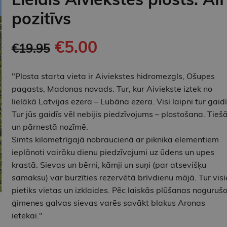
pozitīvs
€5.00
€19.95
"Plosta starta vieta ir Aiviekstes hidromezgls, Ošupes
pagasts, Madonas novads. Tur, kur Aiviekste iztek no
lielākā Latvijas ezera – Lubāna ezera. Visi laipni tur gaidīt
Tur jūs gaidīs vēl nebijis piedzīvojums – plostošana. Tieš
un pārnestā nozīmē.
Simts kilometrīgajā nobraucienā ar piknika elementiem
ieplānoti vairāku dienu piedzīvojumi uz ūdens un upes
krastā. Sievas un bērni, kāmji un suņi (par atsevišķu
samaksu) var burzīties rezervētā brīvdienu mājā. Tur vis
pietiks vietas un izklaides. Pēc laiskās plūšanas noguruš
ģimenes galvas sievas varēs savākt blakus Aronas
ietekai."