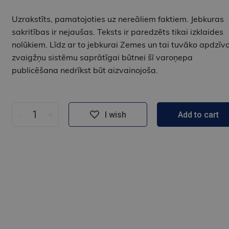
Uzrakstīts, pamatojoties uz nereāliem faktiem. Jebkuras
sakritības ir nejaušas. Teksts ir paredzēts tikai izklaides
nolūkiem. Līdz ar to jebkurai Zemes un tai tuvāko apdzīv
zvaigžņu sistēmu saprātīgai būtnei šī varoņepa
publicēšana nedrīkst būt aizvainojoša.
-
+
I wish
Add to cart