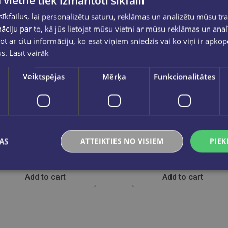
 vietnē tiek izmantoti sīkfaili
kfailus, lai personalizētu saturu, reklāmas un analizētu mūsu tra
ciju par to, kā jūs lietojat mūsu vietni ar mūsu reklāmas un anal
ot ar citu informāciju, ko esat viņiem sniedzis vai ko viņi ir apko
us.
Lasīt vairāk
Veiktspējas
Mērķa
Funkcionalitātes
New
FRANA LĪBOVICA
Franas Lībovicas lasāmgrāmata
Stāsti vieg
AS
ATTEIKTIES NO VISIEM
PIEK
€32.95
€18.95
Add to cart
Add to cart