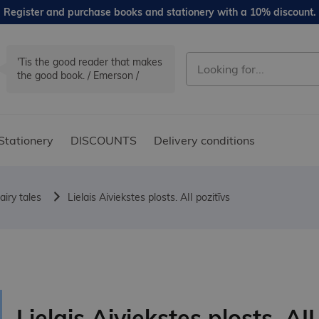
Register and purchase books and stationery with a 10% discount.
'Tis the good reader that makes
the good book. / Emerson /
Stationery
DISCOUNTS
Delivery conditions
airy tales
Lielais Aiviekstes plosts. AII pozitīvs
Lielais Aiviekstes plosts. AII