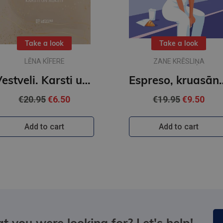
Take a look
Take a look
LĒNA KĪFERE
ZANE KRĒSLIŅA
Vestveli. Karsti un auksti
Espreso, kruasānu
€20.95
€6.50
€19.95
€9.50
Add to cart
Add to cart
t you were looking for? Let's help!