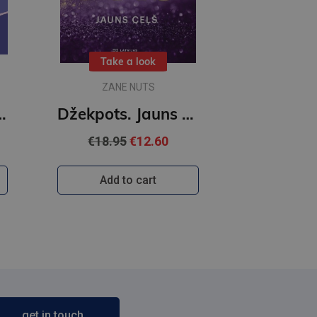
Take a look
ZANE NUTS
 un galdiņu trijiem!
Džekpots. Jauns ceļš
€18.95
€12.60
Add to cart
get in touch