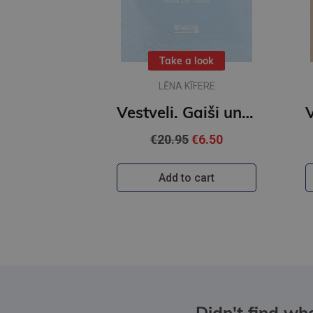
Take a look
LĒNA KĪFERE
Vestveli. Gaiši un tumši
€20.95
€6.50
Add to cart
Didn't find wha