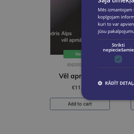
Šajā tīmekļa
Mēs izmantojam sī
kopīgojam informā
kuri to var apvien
jūsu pakalpojum
Strikti
nepieciešamie
New
ANDRIS ALPS
Vēl apmācies
RĀDĪT DETAĻ
€11.50
Add to cart