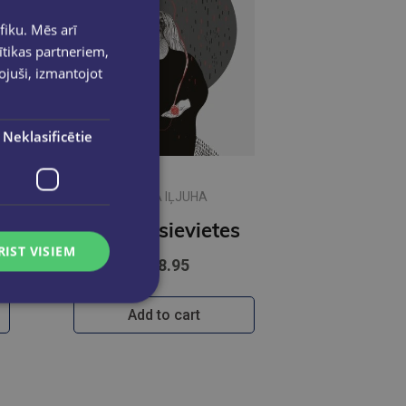
fiku. Mēs arī
ītikas partneriem,
pojuši, izmantojot
Neklasificētie
JŪLIJA IĻJUHA
lajā valodā 3. grāmata
Manas sievietes
RIST VISIEM
€18.95
Add to cart