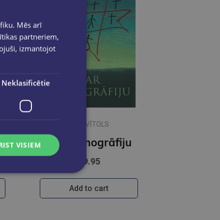
fiku. Mēs arī
ītikas partneriem,
pojuši, izmantojot
Neklasificētie
VILIS VĪTOLS
Par demogrāfiju
RIST VISIEM
€9.95
Add to cart