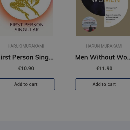
HARUKI MURAKAMI
HARUKI MURAKAMI
First Person Singular : mind-bending new collection of short stories
Men Withou
€10.90
€11.90
Add to cart
Add to cart