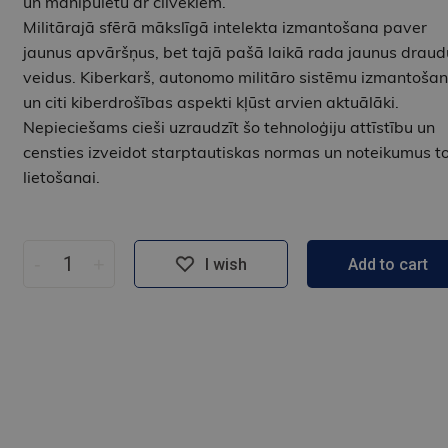
un manipulētu ar cilvēkiem.
Militārajā sfērā mākslīgā intelekta izmantošana paver
jaunus apvāršņus, bet tajā pašā laikā rada jaunus draud
veidus. Kiberkarš, autonomo militāro sistēmu izmanto­ša
un citi kiberdrošības aspekti kļūst arvien aktuālāki.
Nepieciešams cieši uzraudzīt šo tehnoloģiju attīstību un
censties izveidot starptautiskas normas un noteikumus t
lietošanai.
-
+
I wish
Add to cart