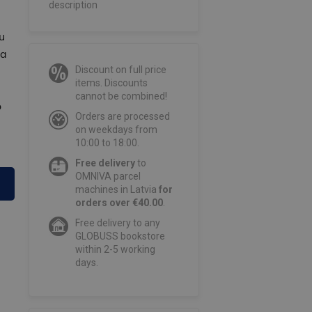
description
u
na
Discount on full price
items. Discounts
cannot be combined!
o
Orders are processed
on weekdays from
10:00 to 18:00.
Free delivery
to
OMNIVA parcel
machines in Latvia
for
orders over €40.00
.
Free delivery to any
GLOBUSS bookstore
within 2-5 working
days.