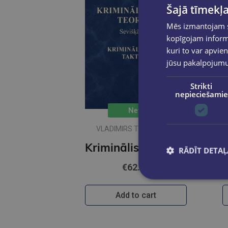
Šajā tīmekļa
Mēs izmantojam sī
kopīgojam informā
kuri to var apvien
jūsu pakalpojum
Strikti
nepieciešamie
New
VLADIMIRS TEREHOVIČS
Kriminālistikas teorija. Sevišķā daļa. Kriminālistiskā taktika
RĀDĪT DETAĻ
€62.50
Add to cart