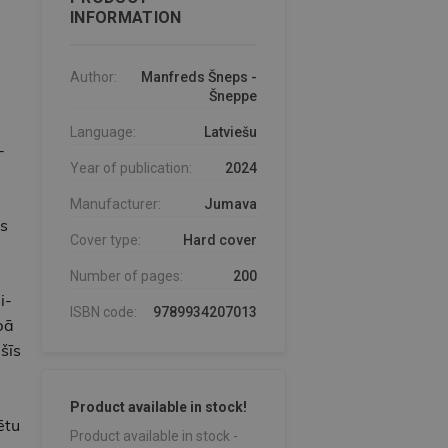
INFORMATION
Author:
Manfreds Šneps -
Šneppe
Language:
Latviešu
­
Year of publication:
2024
Manufacturer:
Jumava
s
Cover type:
Hard cover
Number of pages:
200
­­
ISBN code:
9789934207013
bā
šīs
Product available in stock!
ētu
Product available in stock -