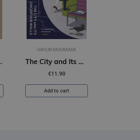
HARUKI MURAKAMI
t Women
The City and Its Uncertain Walls (paperback, s)
€11.90
Add to cart