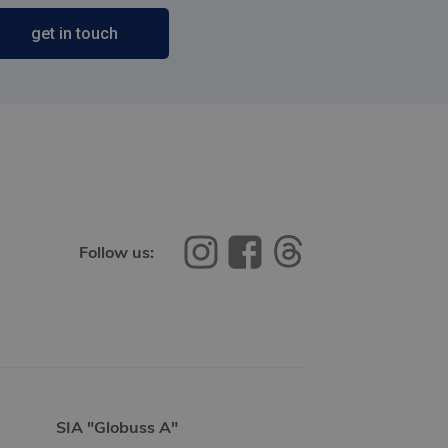
get in touch
Follow us:
SIA "Globuss A"