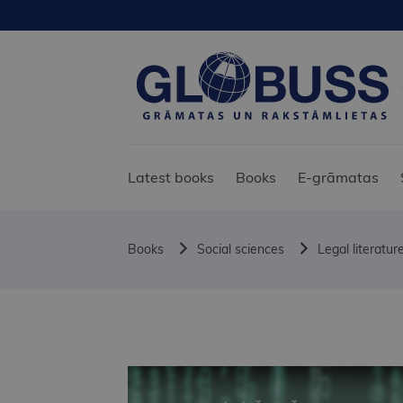
Latest books
Books
E-grāmatas
Books
Social sciences
Legal literatur