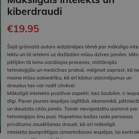
kiberdraudi
€19.95
Šajā grāmatā autors iedziļinājies tēmā par mākslīgo ­inte
lektu un tā ietekmi uz dažādām mūsu dzīves jomām. Mēs
pētījām tā lomu sociālajos procesos, militārajās
tehnoloģijās un medicīnas praksē, mēģinot saprast, kā ta
maina mūsu sabiedrību, kā arī kādus izaicinājumus un
draudus tas var radīt cilvēcei.
Mākslīgā intelekta pozitīvie aspekti, bez šaubām, ir iespai
dīgi. Paver jaunas iespējas izglītībā, ekonomikā, pētniecī
un ­daudzās citās jomās. Tomēr nevajadzētu aizmirst par 
tehnoloģijas ēnu pusi. Nopietnas bažas rada personas
privātuma zaudēšanas draudi, kā arī ­mākslīgā
intelekta ļaunprātīgas izmantošanas iespējas, lai kontrol