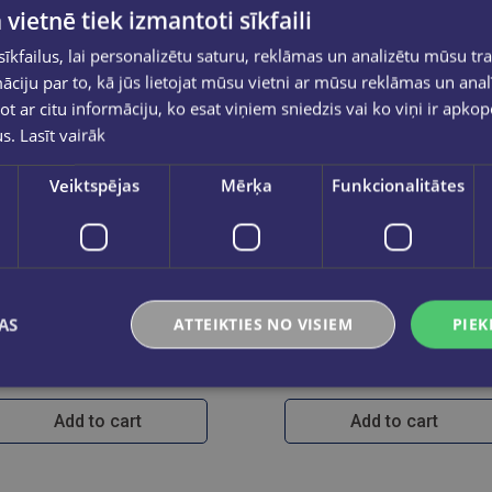
 vietnē tiek izmantoti sīkfaili
kfailus, lai personalizētu saturu, reklāmas un analizētu mūsu tra
ciju par to, kā jūs lietojat mūsu vietni ar mūsu reklāmas un anal
ot ar citu informāciju, ko esat viņiem sniedzis vai ko viņi ir apko
us.
Lasīt vairāk
Veiktspējas
Mērķa
Funkcionalitātes
VLADIMIRS TEREHOVIČS
JŪLIJA BOJARENKO
Kriminālistikas teorija. Vispārīgā daļa
Praktiskā finanšu grāmatvedība 1 daļa. atkārtots un papildināts 2. izdevums
AS
ATTEIKTIES NO VISIEM
PIEK
€56.00
€54.00
Add to cart
Add to cart