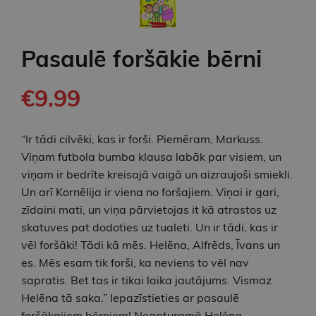
Pasaulē foršākie bērni
€9.99
“Ir tādi cilvēki, kas ir forši. Piemēram, Markuss.
Viņam futbola bumba klausa labāk par visiem, un
viņam ir bedrīte kreisajā vaigā un aizraujoši smiekli.
Un arī Kornēlija ir viena no foršajiem. Viņai ir gari,
zīdaini mati, un viņa pārvietojas it kā atrastos uz
skatuves pat dodoties uz tualeti. Un ir tādi, kas ir
vēl foršāki! Tādi kā mēs. Helēna, Alfrēds, Īvans un
es. Mēs esam tik forši, ka neviens to vēl nav
sapratis. Bet tas ir tikai laika jautājums. Vismaz
Helēna tā saka.” Iepazīstieties ar pasaulē
foršākajiem bērniem! Neapturamā Helēna.