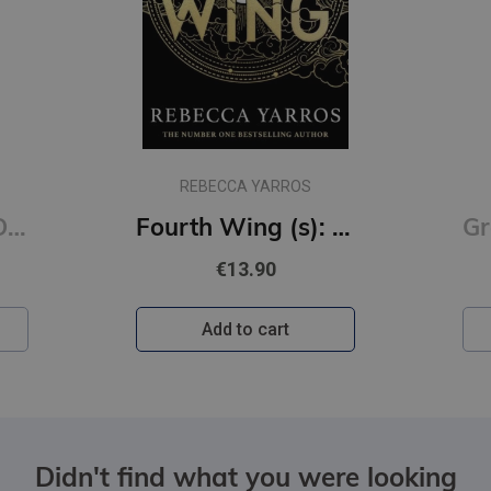
OS
Fourth Wing (s): DISCOVER THE GLOBAL PHENOMENON THAT EVERYONE CAN'T STOP TALKING ABOUT!
Grāmatzīme GLOBUSS - Balts kaķis
€0.39
Add to cart
Didn't find what you were looking