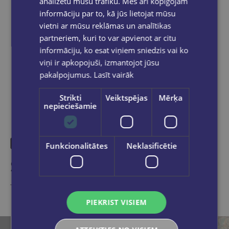
analizētu mūsu trafiku. Mēs arī kopīgojam
within 2-5 working days.
informāciju par to, kā jūs lietojat mūsu
vietni ar mūsu reklāmas un analītikas
partneriem, kuri to var apvienot ar citu
informāciju, ko esat viņiem sniedzis vai ko
Share on social networks:
viņi ir apkopojuši, izmantojot jūsu
pakalpojumus.
Lasīt vairāk
Strikti
Veiktspējas
Mērķa
nepieciešamie
Funkcionalitātes
Neklasificētie
Similar products
Take a look
PIEKRIST VISIEM