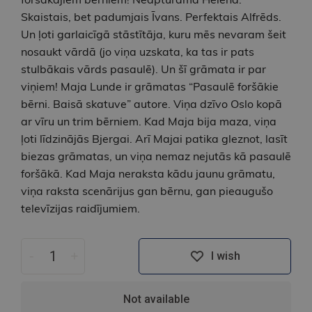
Skaistais, bet padumjais Īvans. Perfektais Alfrēds.
Un ļoti garlaicīgā stāstītāja, kuru mēs nevaram šeit
nosaukt vārdā (jo viņa uzskata, ka tas ir pats
stulbākais vārds pasaulē). Un šī grāmata ir par
viņiem! Maja Lunde ir grāmatas “Pasaulē foršākie
bērni. Baisā skatuve” autore. Viņa dzīvo Oslo kopā
ar vīru un trim bērniem. Kad Maja bija maza, viņa
ļoti līdzinājās Bjergai. Arī Majai patika gleznot, lasīt
biezas grāmatas, un viņa nemaz nejutās kā pasaulē
foršākā. Kad Maja neraksta kādu jaunu grāmatu,
viņa raksta scenārijus gan bērnu, gan pieaugušo
televīzijas raidījumiem.
-
+
I wish
Not available