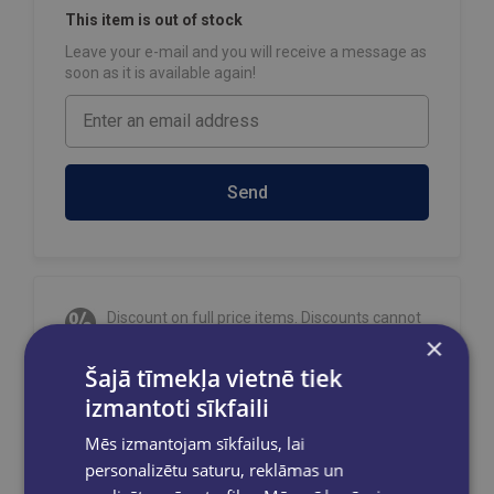
This item is out of stock
Leave your e-mail and you will receive a message as
soon as it is available again!
Send
Discount on full price items. Discounts cannot
be combined!
×
Orders are processed on weekdays from
Šajā tīmekļa vietnē tiek
10:00 to 18:00.
izmantoti sīkfaili
Free delivery
to OMNIVA parcel machines in
Mēs izmantojam sīkfailus, lai
Latvia
for orders over €40.00
.
personalizētu saturu, reklāmas un
Free delivery to any GLOBUSS bookstore