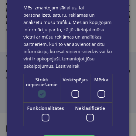
elementi padarīs to saistošu jaunākās paaudzes lasītājiem,
Mēs izmantojam sīkfailus, lai
kuriem leģiona tematika citkārt varētu likties novecojusi. Stāsts,
personalizētu saturu, reklāmas un
kā meita meklē informāciju par tēva kara gaitām, met tiltu pāri
analizētu mūsu trafiku. Mēs arī kopīgojam
laikam un ļauj ar šo stāstu identificēties mūsdienu jaunietim”
(publicists Pauls Raudseps)
informāciju par to, kā jūs lietojat mūsu
vietni ar mūsu reklāmas un analītikas
partneriem, kuri to var apvienot ar citu
informāciju, ko esat viņiem sniedzis vai ko
Vāka māksliniece, sērijas logo autore: Zane Ernštreite
viņi ir apkopojuši, izmantojot jūsu
pakalpojumus.
Lasīt vairāk
Grāmatas iznākšanu atbalstījis Valsts Kultūrkapitāla fonds
(VKKF) un Latviešu fonds
Strikti
Veiktspējas
Mērķa
nepieciešamie
Funkcionalitātes
Neklasificētie