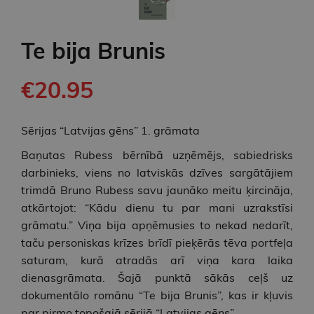
Te bija Brunis
€20.95
Sērijas “Latvijas gēns” 1. grāmata
Baņutas Rubess bērnībā uzņēmējs, sabiedrisks
darbinieks, viens no latviskās dzīves sargātājiem
trimdā Bruno Rubess savu jaunāko meitu ķircināja,
atkārtojot: “Kādu dienu tu par mani uzrakstīsi
grāmatu.” Viņa bija apņēmusies to nekad nedarīt,
taču personiskas krīzes brīdī pieķērās tēva portfeļa
saturam, kurā atradās arī viņa kara laika
dienasgrāmata. Šajā punktā sākās ceļš uz
dokumentālo romānu “Te bija Brunis”, kas ir kļuvis
par pirmo topošajā sērijā “Latvijas gēns”.