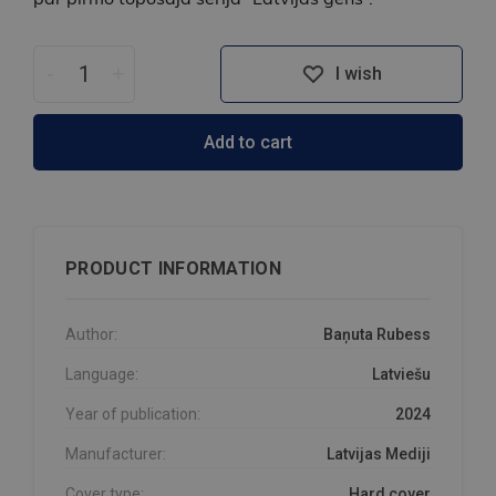
-
+
I wish
Add to cart
PRODUCT INFORMATION
Author:
Baņuta Rubess
Language:
Latviešu
Year of publication:
2024
Manufacturer:
Latvijas Mediji
Cover type:
Hard cover