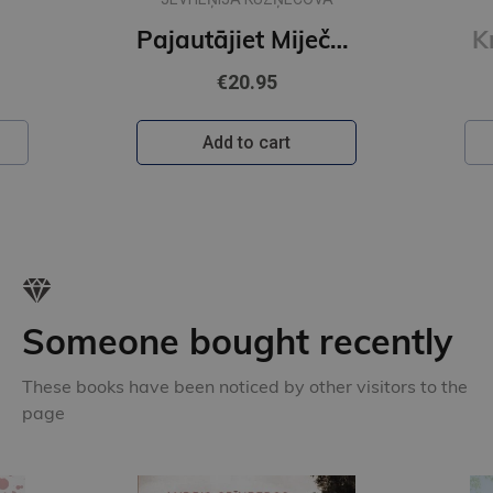
Pajautājiet Miječkai
K
€20.95
Add to cart
Someone bought recently
These books have been noticed by other visitors to the
page