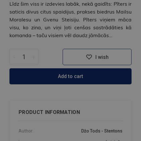
Līdz šim viss ir izdevies labāk, nekā gaidīts: Pīters ir
saticis divus citus spaidijus, prakses biedrus Mailsu
Moralesu un Gvenu Steisiju. Pīters viņiem māca
visu, ko zina, un viņi ļoti cenšas sastrādāties kā
komanda – taču visiem vēl daudz jāmācās…
-
+
I wish
Add to cart
PRODUCT INFORMATION
Author:
Džo Tods - Stentons