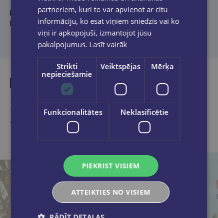
partneriem, kuri to var apvienot ar citu
No angļu valodas tulkojis Rihards Ošenieks
informāciju, ko esat viņiem sniedzis vai ko
Ilustrējis: Fiko Ossio
viņi ir apkopojuši, izmantojot jūsu
pakalpojumus.
Lasīt vairāk
Strikti
Veiktspējas
Mērķa
nepieciešamie
Similar products
Funkcionalitātes
Neklasificētie
Take a look
PIEKRIST VISIEM
ATTEIKTIES NO VISIEM
RĀDĪT DETAĻAS