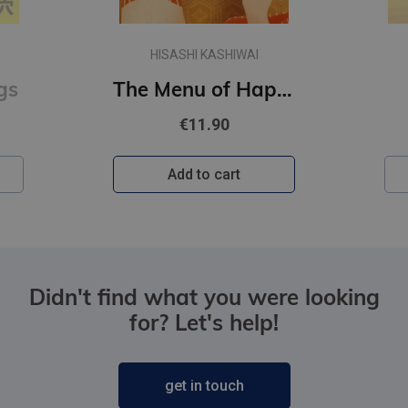
HISASHI KASHIWAI
gs
The Menu of Happiness
€11.90
Add to cart
Didn't find what you were looking
for? Let's help!
get in touch