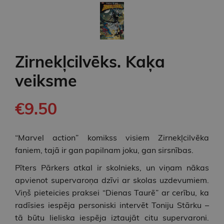
Zirnekļcilvēks. Kaķa
veiksme
€9.50
“Marvel action” komikss visiem Zirnekļcilvēka
faniem, tajā ir gan papilnam joku, gan sirsnības.
Pīters Pārkers atkal ir skolnieks, un viņam nākas
apvienot supervaroņa dzīvi ar skolas uzdevumiem.
Viņš pieteicies praksei “Dienas Taurē” ar cerību, ka
radīsies iespēja personiski intervēt Toniju Stārku –
tā būtu lieliska iespēja iztaujāt citu supervaroni.