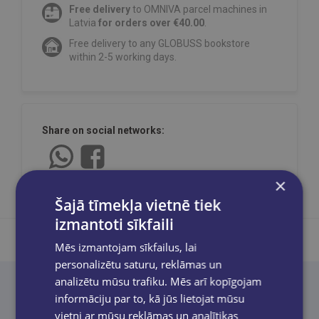
Free delivery
to OMNIVA parcel machines in
Latvia
for orders over €40.00
.
Free delivery to any GLOBUSS bookstore
within 2-5 working days.
Share on social networks:
×
Šajā tīmekļa vietnē tiek
izmantoti sīkfaili
Mēs izmantojam sīkfailus, lai
personalizētu saturu, reklāmas un
analizētu mūsu trafiku. Mēs arī kopīgojam
Product description
informāciju par to, kā jūs lietojat mūsu
vietni ar mūsu reklāmas un analītikas