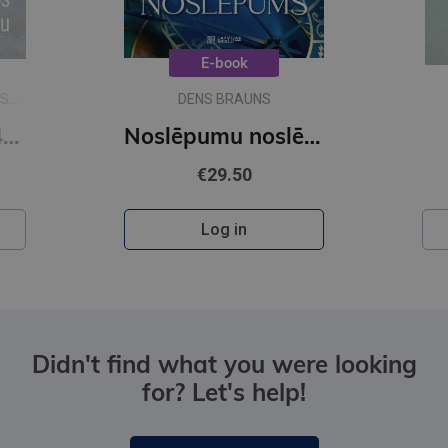
E-book
NS
DENS BRAUNS
Zeme pēdējos 540 miljons gadu
Noslēpumu noslēpums (e-grāmata)
€29.50
Log in
Didn't find what you were looking
for? Let's help!