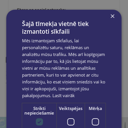
Share on social networks:
×
Šajā tīmekļa vietnē tiek
izmantoti sīkfaili
Mēs izmantojam sīkfailus, lai
personalizētu saturu, reklāmas un
analizētu mūsu trafiku. Mēs arī kopīgojam
informāciju par to, kā jūs lietojat mūsu
vietni ar mūsu reklāmas un analītikas
Similar products
partneriem, kuri to var apvienot ar citu
informāciju, ko esat viņiem sniedzis vai ko
Take a look
viņi ir apkopojuši, izmantojot jūsu
pakalpojumus.
Lasīt vairāk
Strikti
Veiktspējas
Mērķa
nepieciešamie