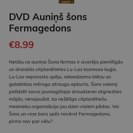
DVD Auniņš šons
Fermagedons
€8.99
Netālu no auniņa Šona fermas ir avarējis piemīlīgās
un draiskās citplanētietes Lu-Las kosmosa kuģis.
Lu-Las neparasto spēju, nebeidzamo blēņu un
galaktikas mēroga atraugu apburts, Šons nolemj
palīdzēt savai jauniegūtajai draudzenei atgriezties
mājās, nenojaušot, ka nežēlīga citplanētiešu
mednieku organizācija jau dzen viņiem pēdas. Vai
Šons un viņa bars spēs novērst Fermagedonu,
pirms nav par vēlu?