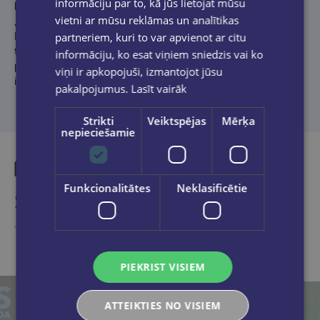
informāciju par to, kā jūs lietojat mūsu
kuros nepiedalījos, bet tā būtu gribējies piedzīvot kādu
vietni ar mūsu reklāmas un analītikas
„Katedrāles”, „Salves” vai „Varavīksnes” ziedu laiku koncertu.
partneriem, kuri to var apvienot ar citu
Ne katrs, kurš raksta dzeju, kļūst par dzejnieku, ne katrs, kas
tolaik muzicēja vai dziedāja, to izvēlējās padarīt par savu
informāciju, ko esat viņiem sniedzis vai ko
profesiju. Tomēr, izslimojot rokenrolu, pret to imunitāti nevar
viņi ir apkopojuši, izmantojot jūsu
iegūt – par to šajā grāmatā!”
(Daiga Mazvērsīte)
pakalpojumus.
Lasīt vairāk
Strikti
Veiktspējas
Mērķa
nepieciešamie
Funkcionalitātes
Neklasificētie
Similar products
Take a look
PIEKRIST VISIEM
ATTEIKTIES NO VISIEM