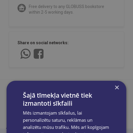
Free delivery to any GLOBUSS bookstore
within 2-5 working days.
Share on social networks:
×
Šajā tīmekļa vietnē tiek
izmantoti sīkfaili
Product description
Mēs izmantojam sīkfailus, lai
personalizētu saturu, reklāmas un
analizētu mūsu trafiku. Mēs arī kopīgojam
“Populāri, bet ar sentimentu, es centos atspoguļot notikumus,