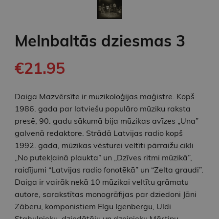
Melnbaltās dziesmas 3
€21.95
Daiga Mazvērsīte ir muzikoloģijas maģistre. Kopš
1986. gada par latviešu populāro mūziku raksta
presē, 90. gadu sākumā bija mūzikas avīzes „Una”
galvenā redaktore. Strādā Latvijas radio kopš
1992. gada, mūzikas vēsturei veltīti pārraižu cikli
„No putekļainā plaukta” un „Dzīves ritmi mūzikā”,
raidījumi “Latvijas radio fonotēkā” un “Zelta graudi”.
Daiga ir vairāk nekā 10 mūzikai veltītu grāmatu
autore, sarakstītas monogrāfijas par dziedoni Jāni
Zāberu, komponistiem Elgu Igenbergu, Uldi
Stabulnieku, dziedātāju un dzejnieku Mārtiņu