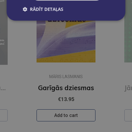
RĀDĪT DETAĻAS
MĀRIS LASMANIS
Ģitāras stunda ar Gintu Purgaili. Vienkārši un saprotami
Garīgās dziesmas
€13.95
Add to cart