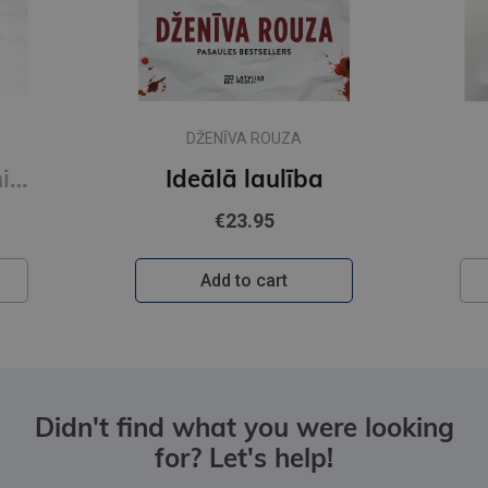
DŽENĪVA ROUZA
Novecot bez panikas (e-grāmata)
Ideālā laulība
€23.95
Add to cart
Didn't find what you were looking
for? Let's help!