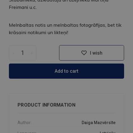
Freimani u.c.
Melnbaltas notis un melnbaltas fotogrāfijas, bet tik
krāsaini notikumi un likteņi!
-
+
I wish
Add to cart
PRODUCT INFORMATION
Author:
Daiga Mazvērsīte